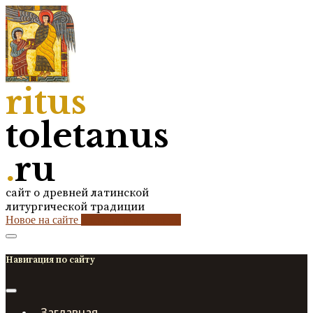
ritus
toletanus
.
ru
сайт о древней латинской
литургической традиции
Новое на сайте
2
кол-во обновлений
Навигация по сайту
Заглавная