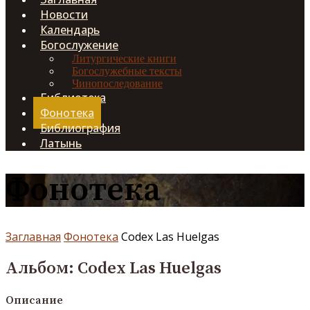
Новости
Календарь
Богослужение
Литургические книги
Богослужебные тексты
Чинопоследование
Библиотека
Фонотека
Библиография
Латынь
Фонотека
Заглавная
Фонотека
Codex Las Huelgas
Альбом: Codex Las Huelgas
Описание