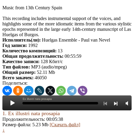
Music from 13th Century Spain
This recording includes instrumental support of the voices, and
highlights some of the more idiomatic items from the various stylistic
epochs represented in the large early 14th-century manuscript of Las
Huelgas of Burgos.
Исполнитель(ли):
Huelgas Ensemble - Paul van Nevel
Год записи:
1992
Количество композиций:
13
Общая продолжительность:
00:55:59
Качество записи:
128 Кбит/с
Тип файлов:
MP3 (audio/mpeg)
Общий размер:
52.11 Mb
Всего закачек:
46050
Поделиться:
Ex illustri nata prosapia
1. Ex illustri nata prosapia
Продолжительность: 00:05:38
Размер файла: 5.23 Mb
[Скачать файл]
↓