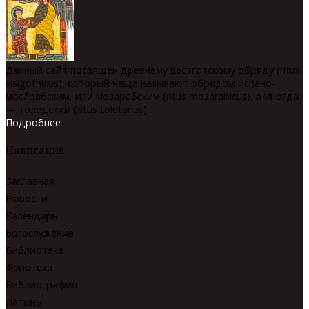
Данный сайт посвящен древнему вестготскому обряду (ritus
visigothicus), который чаще называют обрядом испано-
мосáрабским, или мозарабским (ritus mozarabicus), а иногда
— толедским (ritus toletanus)...
Подробнее
Навигация
Заглавная
Новости
Календарь
Богослужение
Библиотека
Фонотека
Библиография
Латынь