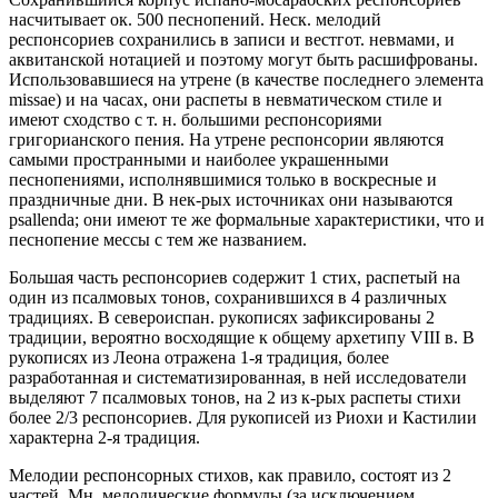
насчитывает ок. 500 песнопений. Неск. мелодий
респонсориев сохранились в записи и вестгот. невмами, и
аквитанской нотацией и поэтому могут быть расшифрованы.
Использовавшиеся на утрене (в качестве последнего элемента
missae) и на часах, они распеты в невматическом стиле и
имеют сходство с т. н. большими респонсориями
григорианского пения. На утрене респонсории являются
самыми пространными и наиболее украшенными
песнопениями, исполнявшимися только в воскресные и
праздничные дни. В нек-рых источниках они называются
psallenda; они имеют те же формальные характеристики, что и
песнопение мессы с тем же названием.
Большая часть респонсориев содержит 1 стих, распетый на
один из псалмовых тонов, сохранившихся в 4 различных
традициях. В североиспан. рукописях зафиксированы 2
традиции, вероятно восходящие к общему архетипу VIII в. В
рукописях из Леона отражена 1-я традиция, более
разработанная и систематизированная, в ней исследователи
выделяют 7 псалмовых тонов, на 2 из к-рых распеты стихи
более 2/3 респонсориев. Для рукописей из Риохи и Кастилии
характерна 2-я традиция.
Мелодии респонсорных стихов, как правило, состоят из 2
частей. Мн. мелодические формулы (за исключением