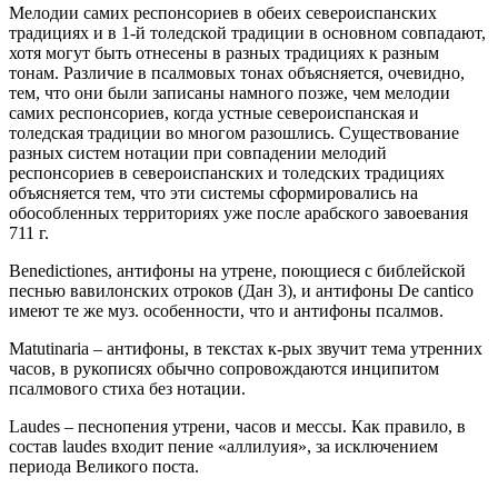
Мелодии самих респонсориев в обеих североиспанских
традициях и в 1-й толедской традиции в основном совпадают,
хотя могут быть отнесены в разных традициях к разным
тонам. Различие в псалмовых тонах объясняется, очевидно,
тем, что они были записаны намного позже, чем мелодии
самих респонсориев, когда устные североиспанская и
толедская традиции во многом разошлись. Существование
разных систем нотации при совпадении мелодий
респонсориев в североиспанских и толедских традициях
объясняется тем, что эти системы сформировались на
обособленных территориях уже после арабского завоевания
711 г.
Benedictiones, антифоны на утрене, поющиеся с библейской
песнью вавилонских отроков (Дан 3), и антифоны De cantico
имеют те же муз. особенности, что и антифоны псалмов.
Matutinaria – антифоны, в текстах к-рых звучит тема утренних
часов, в рукописях обычно сопровождаются инципитом
псалмового стиха без нотации.
Laudes – песнопения утрени, часов и мессы. Как правило, в
состав laudes входит пение «аллилуия», за исключением
периода Великого поста.