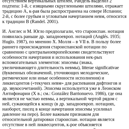
отсутствием вертикальных штилей, Рандель выделил 2
подтипа: 1-й, с изящными скругленными штилями, отражает
традицию А, к-рая была распространена на севере Испании;
2-й, с более грубым и угловатым начертанием невм, относится
к традиции B (Randel. 2001).
И. Англес и М. Югло предполагали, что староиспан. нотация
появилась раньше др. западноевроп. нотаций (Anglés. 1935;
Huglo. 1987), по мнению Х. Молля – в VII в. В пользу более
раннего происхождения староиспанской нотации по
сравнению с центральноевропейскими свидетельствуют
особенности начертания и использования нек-рых
вспомогательных элементов: эписемы (знака,
увеличивающего длительность невмы), litterae significativae
(буквенных обозначений, уточняющих мелодические,
ритмические или иные особенности исполнения) и
ликвесцентов («текучих невм» для распевания дифтонгов и
др. звукосочетаний). Эписема используется уже в Леонском
Антифонарии (X в.; см.: González Barrionuevo. 1986), где она
является не частью невмы, а вертикальной чертой рядом с
ней, сужающейся к концу (в др. западноевроп. нотациях,
наоборот, писец в конце начертания эписемы усиливал
давление на перо). Более важным признаком для
относительной датировки староиспан. нотации является
отсутствие в ней ликвесцентов, к-рое объясняется