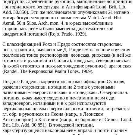
подгруппы: древнейшие рукописи, выполненные до принятия
григорианского репертуара, и Антифонарий Lond. Brit. Lib.
Add. 30.850). Эти же исследователи опубликовали 21 испано-
мосарабскую мелодию по палимпсестам Matrit. Acad. Hist.
Aemil. 50 и Silos. Arch. mon. 4, в к-рых выскобленные
староиспан. невмы были заменены диастематической
квадратной нотацией (Rojo, Prado. 1929).
С классификацией Рохо и Прадо соотносятся староиспан.
певч. традиции, выявленные Д. Ранделем на основе изучения
псалмовых тонов респонсориев: леонская, риохская (к ней же
относятся и рукописи из Силоса), толедская, североиспанская
(к к-рой относятся и нек-рые толедские рукописи), арагонская
(Randel. The Responsorial Psalm Tones. 1969).
Позднее Рандель скорректировал классификацию Суньоля,
разделив староиспан. нотацию на 2 типа с условными
названиями «североиспанская» и «толедская». Cевероиспан.
нотация, к-рая имеет сходство в начертании невм с др.
западноевроп. нотациями и в к-рой используются
вертикальные невмы с вертикальными штилями, встречается
гл. обр. в рукописях из Леона (напр., в Леонском
Антифонарии) и Кастилии (напр., в сборнике из Силоса Lond.
Brit. Lib. Add. 30.851). В толедской нотации,
характеризующейся наклоном невм вправо и почти полным