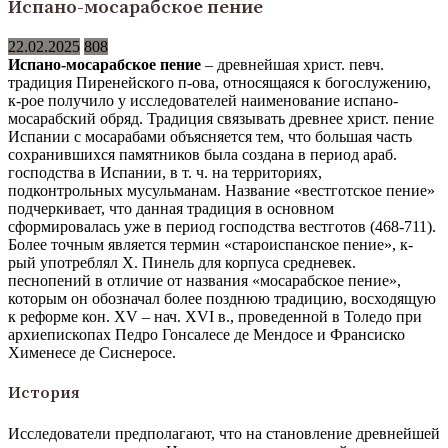
Испано-мосарабское пение
22.02.2025
808
Испано-мосарабское пение
– древнейшая христ. певч.
традиция Пиренейского п-ова, относящаяся к богослужению,
к-рое получило у исследователей наименование испано-
мосарабский обряд. Традиция связывать древнее христ. пение
Испании с мосарабами объясняется тем, что большая часть
сохранившихся памятников была создана в период араб.
господства в Испании, в т. ч. на территориях,
подконтрольных мусульманам. Название «вестготское пение»
подчеркивает, что данная традиция в основном
сформировалась уже в период господства вестготов (468-711).
Более точным является термин «староиспанское пение», к-
рый употреблял Х. Пинель для корпуса средневек.
песнопений в отличие от названия «мосарабское пение»,
которым он обозначал более позднюю традицию, восходящую
к реформе кон. XV – нач. XVI в., проведенной в Толедо при
архиепископах Педро Гонсалесе де Мендосе и Франсиско
Хименесе де Сиснеросе.
История
Исследователи предполагают, что на становление древнейшей