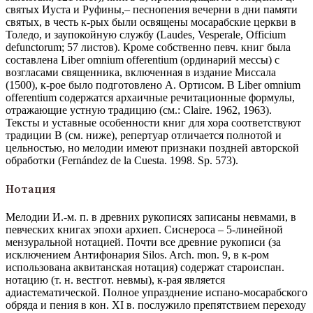
святых Иуста и Руфины,– песнопения вечерни в дни памяти
святых, в честь к-рых были освящены мосарабские церкви в
Толедо, и заупокойную службу (Laudes, Vesperale, Officium
defunctorum; 57 листов). Кроме собственно певч. книг была
составлена Liber omnium offerentium (ординарий мессы) с
возгласами священника, включенная в издание Миссала
(1500), к-рое было подготовлено А. Ортисом. В Liber omnium
offerentium содержатся архаичные речитационные формулы,
отражающие устную традицию (см.: Claire. 1962, 1963).
Тексты и уставные особенности книг для хора соответствуют
традиции B (см. ниже), репертуар отличается полнотой и
цельностью, но мелодии имеют признаки поздней авторской
обработки (Fernández de la Cuesta. 1998. Sp. 573).
Нотация
Мелодии И.-м. п. в древних рукописях записаны невмами, в
певческих книгах эпохи архиеп. Сиснероса – 5-линейной
мензуральной нотацией. Почти все древние рукописи (за
исключением Антифонария Silos. Arch. mon. 9, в к-ром
использована аквитанская нотация) содержат староиспан.
нотацию (т. н. вестгот. невмы), к-рая является
адиастематической. Полное упразднение испано-мосарабского
обряда и пения в кон. XI в. послужило препятствием переходу