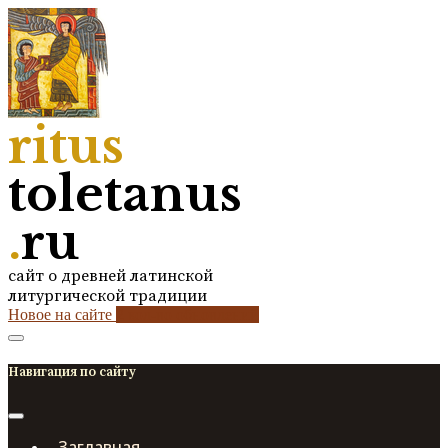
ritus
toletanus
.
ru
сайт о древней латинской
литургической традиции
Новое на сайте
2
кол-во обновлений
Навигация по сайту
Заглавная