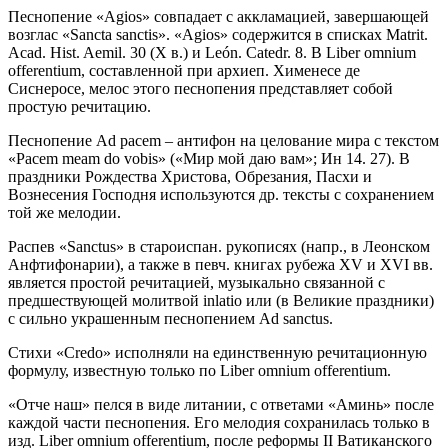
Песнопение «Agios» совпадает с аккламацией, завершающей
возглас «Sancta sanctis». «Agios» содержится в списках Matrit.
Acad. Hist. Aemil. 30 (X в.) и León. Catedr. 8. В Liber omnium
offerentium, составленной при архиеп. Хименесе де
Сиснеросе, мелос этого песнопения представляет собой
простую речитацию.
Песнопение Ad pacem – антифон на целование мира с текстом
«Pacem meam do vobis» («Мир мой даю вам»; Ин 14. 27). В
праздники Рождества Христова, Обрезания, Пасхи и
Вознесения Господня используются др. тексты с сохранением
той же мелодии.
Распев «Sanctus» в староиспан. рукописях (напр., в Леонском
Анфтифонарии), а также в певч. книгах рубежа XV и XVI вв.
является простой речитацией, музыкально связанной с
предшествующей молитвой inlatio или (в Великие праздники)
с сильно украшенным песнопением Ad sanctus.
Стихи «Credo» исполняли на единственную речитационную
формулу, известную только по Liber omnium offerentium.
«Отче наш» пелся в виде литании, с ответами «Аминь» после
каждой части песнопения. Его мелодия сохранилась только в
изд. Liber omnium offerentium, после реформы II Ватиканского