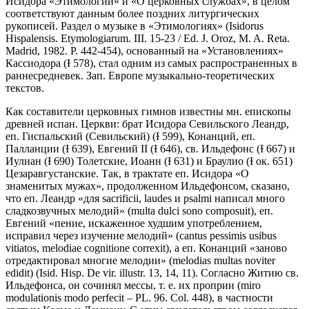
Исидора «Этимологии» и «О церковных службах», в целом
соответствуют данным более поздних литургических
рукописей. Раздел о музыке в «Этимологиях» (Isidorus
Hispalensis. Etymologiarum. III. 15-23 / Ed. J. Oroz, M. A. Reta.
Madrid, 1982. P. 442-454), основанный на «Установлениях»
Кассиодора (Ɨ 578), стал одним из самых распространенных в
раннесредневек. Зап. Европе музыкально-теоретических
текстов.
Как составители церковных гимнов известны мн. епископы
древней испан. Церкви: брат Исидора Севильского Леандр,
еп. Гиспальский (Севильский) (Ɨ 599), Конанций, еп.
Палланции (Ɨ 639), Евгений II (Ɨ 646), св. Ильдефонс (Ɨ 667) и
Иулиан (Ɨ 690) Толетские, Иоанн (Ɨ 631) и Браулио (Ɨ ок. 651)
Цезаравгустанские. Так, в трактате еп. Исидора «О
знаменитых мужах», продолженном Ильдефонсом, сказано,
что еп. Леандр «для sacrificii, laudes и psalmi написал много
сладкозвучных мелодий» (multa dulci sono composuit), еп.
Евгений «пение, искаженное худшим употреблением,
исправил через изучение мелодий» (cantus pessimis usibus
vitiatos, melodiae cognitione correxit), а еп. Конанций «заново
отредактировал многие мелодии» (melodias multas noviter
edidit) (Isid. Hisp. De vir. illustr. 13, 14, 11). Согласно Житию св.
Ильдефонса, он сочинял мессы, т. е. их проприи (miro
modulationis modo perfecit – PL. 96. Col. 448), в частности