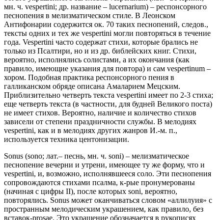
мн. ч. vespertini; др. название – lucernarium) – респонсорного
песнопения в мелизматическом стиле. В Леонском
Антифонарии содержится ок. 70 таких песнопений, следов.,
тексты одних и тех же vespertini могли повторяться в течение
года. Vespertini часто содержат стихи, которые брались не
только из Псалтири, но и из др. библейских книг. Стихи,
вероятно, исполнялись солистами, а их окончания (как
правило, имеющие указания для повтора) и сам vespertinum –
хором. Подобная практика респонсорного пения в
галликанском обряде описана Амаларием Мецским.
Приблизительно четверть текста vespertini имеет по 2-3 стиха;
еще четверть текста (в частности, для будней Великого поста)
не имеет стихов. Вероятно, наличие и количество стихов
зависели от степени праздничности службы. В мелодиях
vespertini, как и в мелодиях других жанров И.-м. п.,
используется техника центонизации.
Sonus (sono; лат.– песнь, мн. ч. soni) – мелизматическое
песнопение вечерни и утрени, имеющее ту же форму, что и
vespertini, и, возможно, исполнявшееся соло. Эти песнопения
сопровождаются стихами псалма, к-рые пронумерованы
(начиная с цифры II), после которых soni, вероятно,
повторялись. Sonus может оканчиваться cловом «аллилуия» с
пространным мелодическим украшением, как правило, без
вставок-prosae. Это украшение обозначается в рукописях