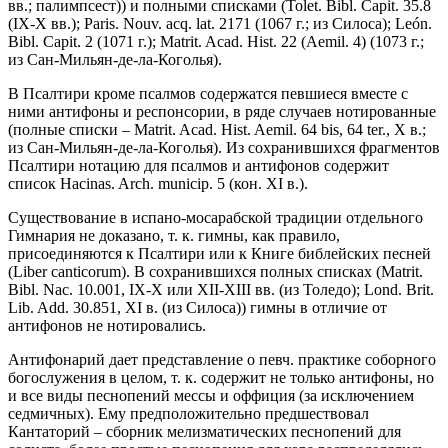
вв.; палимпсест)) и полными списками (Tolet. Bibl. Capit. 35.8
(IX-X вв.); Paris. Nouv. acq. lat. 2171 (1067 г.; из Силоса); León.
Bibl. Capit. 2 (1071 г.); Matrit. Acad. Hist. 22 (Aemil. 4) (1073 г.;
из Сан-Мильян-де-ла-Коголья).
В Псалтири кроме псалмов содержатся певшиеся вместе с
ними антифоны и респонсории, в ряде случаев нотированные
(полные списки – Matrit. Acad. Hist. Aemil. 64 bis, 64 ter., X в.;
из Сан-Мильян-де-ла-Коголья). Из сохранившихся фрагментов
Псалтири нотацию для псалмов и антифонов содержит
список Hacinas. Arch. municip. 5 (кон. XI в.).
Существование в испано-мосарабской традиции отдельного
Гимнария не доказано, т. к. гимны, как правило,
присоединяются к Псалтири или к Книге библейских песней
(Liber canticorum). В сохранившихся полных списках (Matrit.
Bibl. Nac. 10.001, IX-X или XII-XIII вв. (из Толедо); Lond. Brit.
Lib. Add. 30.851, XI в. (из Силоса)) гимны в отличие от
антифонов не нотировались.
Антифонарий дает представление о певч. практике соборного
богослужения в целом, т. к. содержит не только антифоны, но
и все виды песнопений мессы и оффиция (за исключением
седмичных). Ему предположительно предшествовал
Кантаторий – сборник мелизматических песнопений для