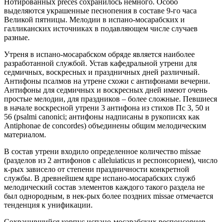
Нотированных preces сохранилось немного. Особо
выделяются украшенные песнопения в составе 9-го часа
Великой пятницы. Мелодии в испано-мосарабских и
галликанских источниках в подавляющем числе случаев
разные.
Утреня в испано-мосарабском обряде является наиболее
разработанной службой. Устав кафедральной утрени для
седмичных, воскресных и праздничных дней различный.
Антифоны псалмов на утрене схожи с антифонами вечерни.
Антифоны для седмичных и воскресных дней имеют очень
простые мелодии, для праздников – более сложные. Певшиеся
в начале воскресной утрени 3 антифона из стихов Пс 3, 50 и
56 (psalmi canonici; антифоны надписаны в рукописях как
Antiphonae de concordes) объединены общим мелодическим
материалом.
В состав утрени входило определенное количество missae
(разделов из 2 антифонов с alleluiaticus и респонсорием), число
к-рых зависело от степени праздничности конкретной
службы. В древнейшем ядре испано-мосарабских служб
мелодический состав элементов каждого такого раздела не
был однородным, в нек-рых более поздних missae отмечается
тенденция к унификации.
Сохранившийся корпус испано-мосарабских респонсориев