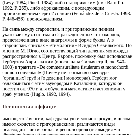
(Levy. 1984; Pinell. 1984), либо староримским (см.: Baroffio.
1992. Р. 265), либо африканским, с последующим
проникновением через Испанию (Fernández de la Cuesta. 1993.
P. 446-456), происхождением.
На связь между староиспан. и григорианским пением
указывает муз. система из 2 разъединенных тетрахордов,
представленная в виде диаграммы в форме буквы Λ в
староиспан. списках «Этимологий» Исидора Севильского. По
мнению М. Югло, соответствующий тип деления монохорда
распространился в Центр. Европе, поскольку был использован
Гербертом Аврилакским (впосл. папа Сильвестр II, ок. 940-
1003) в трактате «De commensuralitate fistularum et monochordi
cur non conveniant» (Почему нет согласия о мензуре
[органных] труб и [о делении] монохорда). Герберт мог
ознакомиться с этим звукорядом в Каталонии, которую он
посетил ок. 970 г. для обучения математике и астрономии у
араб. ученых (Huglo. 1992, 1994).
Песнопения оффиция
имеющего 2 версии, кафедральную и монастырскую, в целом
имеют сходство с григорианскими; различаются виды
псалмодии – антифонная и респонсорная (псалмодия «in
directum» (прямая) представлена архаическими песнопениями