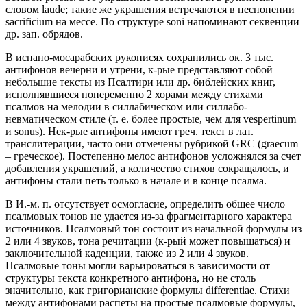
словом laude; такие же украшения встречаются в песнопении
sacrificium на мессе. По структуре soni напоминают секвенции
др. зап. обрядов.
В испано-мосарабских рукописях сохранились ок. 3 тыс.
антифонов вечерни и утрени, к-рые представляют собой
небольшие тексты из Псалтири или др. библейских книг,
исполнявшиеся попеременно 2 хорами между стихами
псалмов на мелодии в силлабическом или силлабо-
невматическом стиле (т. е. более простые, чем для vespertinum
и sonus). Нек-рые антифоны имеют греч. текст в лат.
транслитерации, часто они отмечены рубрикой GRC (graecum
– греческое). Постепенно мелос антифонов усложнялся за счет
добавления украшений, а количество стихов сокращалось, и
антифоны стали петь только в начале и в конце псалма.
В И.-м. п. отсутствует осмогласие, определить общее число
псалмовых тонов не удается из-за фрагментарного характера
источников. Псалмовый тон состоит из начальной формулы из
2 или 4 звуков, тона речитации (к-рый может повышаться) и
заключительной каденции, также из 2 или 4 звуков.
Псалмовые тоны могли варьироваться в зависимости от
структуры текста конкретного антифона, но не столь
значительно, как григорианские формулы differentiae. Стихи
между антифонами распеты на простые псалмовые формулы,