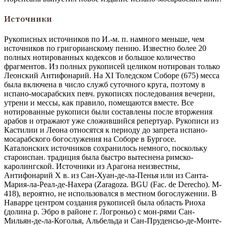
Источники
Рукописных источников по И.-м. п. намного меньше, чем
источников по григорианскому пению. Известно более 20
полных нотированных кодексов и большое количество
фрагментов. Из полных рукописей целиком нотирован только
Леонский Антифонарий. На XI Толедском Соборе (675) месса
была включена в число служб суточного круга, поэтому в
испано-мосарабских певч. рукописях последования вечерни,
утрени и мессы, как правило, помещаются вместе. Все
нотированные рукописи были составлены после вторжения
арабов и отражают уже сложившийся репертуар. Рукописи из
Кастилии и Леона относятся к периоду до запрета испано-
мосарабского богослужения на Соборе в Бургосе.
Каталонских источников сохранилось немного, поскольку
староиспан. традиция была быстро вытеснена римско-
каролингской. Источники из Арагона неизвестны,
Антифонарий X в. из Сан-Хуан-де-ла-Пенья или из Санта-
Мария-ла-Реал-де-Нахера (Zaragoza. BGU (Fac. de Derecho). M-
418), вероятно, не использовался в местном богослужении. В
Наварре центром создания рукописей была область Риоха
(долина р. Эбро в районе г. Логроньо) с мон-рями Сан-
Мильян-де-ла-Коголья, Альбельда и Сан-Пруденсьо-де-Монте-