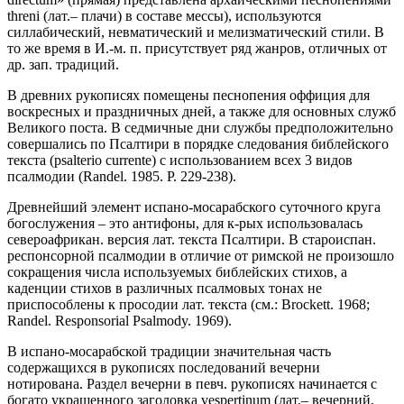
threni (лат.– плачи) в составе мессы), используются
силлабический, невматический и мелизматический стили. В
то же время в И.-м. п. присутствует ряд жанров, отличных от
др. зап. традиций.
В древних рукописях помещены песнопения оффиция для
воскресных и праздничных дней, а также для основных служб
Великого поста. В седмичные дни службы предположительно
совершались по Псалтири в порядке следования библейского
текста (psalterio currente) с иcпользованием всех 3 видов
псалмодии (Randel. 1985. P. 229-238).
Древнейший элемент испано-мосарабского суточного круга
богослужения – это антифоны, для к-рых использовалась
североафрикан. версия лат. текста Псалтири. В староиспан.
респонсорной псалмодии в отличие от римской не произошло
сокращения числа используемых библейских стихов, а
каденции стихов в различных псалмовых тонах не
приспособлены к просодии лат. текста (см.: Brockett. 1968;
Randel. Responsorial Psalmody. 1969).
В испано-мосарабской традиции значительная часть
содержащихся в рукописях последований вечерни
нотирована. Раздел вечерни в певч. рукописях начинается с
богато украшенного заголовка vespertinum (лат.– вечерний,