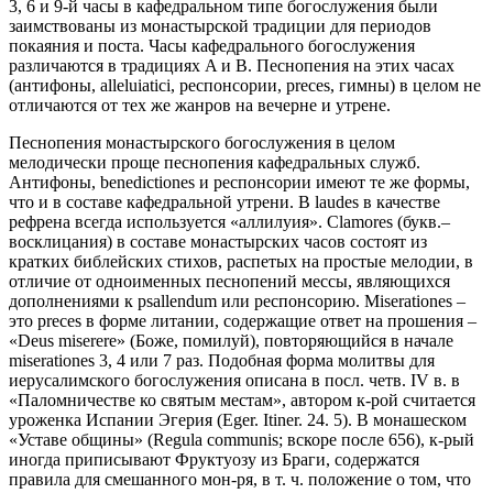
3, 6 и 9-й часы в кафедральном типе богослужения были
заимствованы из монастырской традиции для периодов
покаяния и поста. Часы кафедрального богослужения
различаются в традициях A и B. Песнопения на этих часах
(антифоны, alleluiatici, респонсории, preces, гимны) в целом не
отличаются от тех же жанров на вечерне и утрене.
Песнопения монастырского богослужения в целом
мелодически проще песнопения кафедральных служб.
Антифоны, benedictiones и респонсории имеют те же формы,
что и в составе кафедральной утрени. В laudes в качестве
рефрена всегда используется «аллилуия». Clamores (букв.–
восклицания) в составе монастырских часов состоят из
кратких библейских стихов, распетых на простые мелодии, в
отличие от одноименных песнопений мессы, являющихся
дополнениями к psallendum или респонсорию. Miserationes –
это preces в форме литании, содержащие ответ на прошения –
«Deus miserere» (Боже, помилуй), повторяющийся в начале
miserationes 3, 4 или 7 раз. Подобная форма молитвы для
иерусалимского богослужения описана в посл. четв. IV в. в
«Паломничестве ко святым местам», автором к-рой считается
уроженка Испании Эгерия (Eger. Itiner. 24. 5). В монашеском
«Уставе общины» (Regula communis; вскоре после 656), к-рый
иногда приписывают Фруктуозу из Браги, содержатся
правила для смешанного мон-ря, в т. ч. положение о том, что