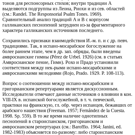
тонов для респонсорных стихов; внутри традиции А
выделяются подгруппы из Леона, Риохи и из сев. областей
(см.: Randel. The Responsorial Psalm Tones. 1969).
Сравнительный анализ традиций A и B с корпусом
галликанских песнопений затруднен из-за фрагментарного
характера галликанских источников последнего.
Сохранились признаки взаимодействия И.-м. п. и с др. певч.
традициями. Так, в испано-мосарабское богослужение на
более раннем этапе, чем в др. зап. обряды, были введены
амвросианские гимны (Pérez de Urbel. 1926) (см. в статьях
Амвросианское пение, Гимн). Рохо и Прадо установили
соответствия между нек-рыми испано-мосарабскими и
амвросианскими мелодиями (Rojo, Prado. 1929. Р. 108-113).
Вопрос о соотношении между испано-мосарабским и
григорианским репертуарами является дискуссионным.
Исследователи отмечают данные источников о влиянии в кон.
VIII-IX в. испанской богослужебной, в т. ч. певческой,
практики на франкскую, гл. обр. через испанцев, бежавших от
арабского нашествия (Freeman. 1957; Fernández de la Cuesta.
1998. Sp. 559). В то же время наличие однотипных
песнопений в староиспанском, григорианском и
амвросианском репертуарах (см.: Baroffio. 1964; Janini, ed.
1982-1983) объясняется по-разному: либо староиспанским