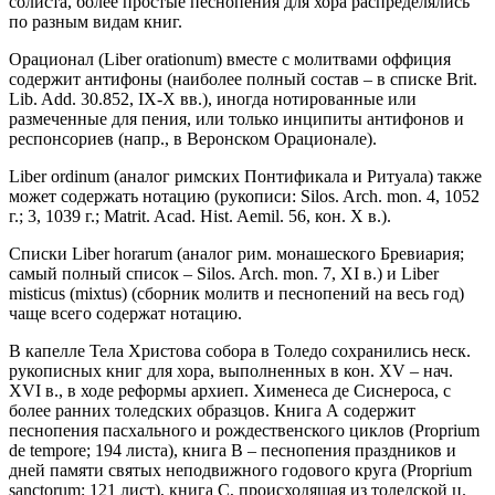
солиста, более простые песнопения для хора распределялись
по разным видам книг.
Орационал (Liber orationum) вместе с молитвами оффиция
содержит антифоны (наиболее полный состав – в списке Brit.
Lib. Add. 30.852, IX-X вв.), иногда нотированные или
размеченные для пения, или только инципиты антифонов и
респонсориев (напр., в Веронском Орационале).
Liber ordinum (аналог римских Понтификала и Ритуала) также
может содержать нотацию (рукописи: Silos. Arch. mon. 4, 1052
г.; 3, 1039 г.; Matrit. Acad. Hist. Aemil. 56, кон. X в.).
Списки Liber horarum (аналог рим. монашеского Бревиария;
самый полный список – Silos. Arch. mon. 7, XI в.) и Liber
misticus (mixtus) (сборник молитв и песнопений на весь год)
чаще всего содержат нотацию.
В капелле Тела Христова собора в Толедо сохранились неск.
рукописных книг для хора, выполненных в кон. XV – нач.
XVI в., в ходе реформы архиеп. Хименеса де Сиснероса, с
более ранних толедских образцов. Книга А содержит
песнопения пасхального и рождественского циклов (Proprium
de tempore; 194 листа), книга B – песнопения праздников и
дней памяти святых неподвижного годового круга (Proprium
sanctorum; 121 лист), книга C, происходящая из толедской ц.