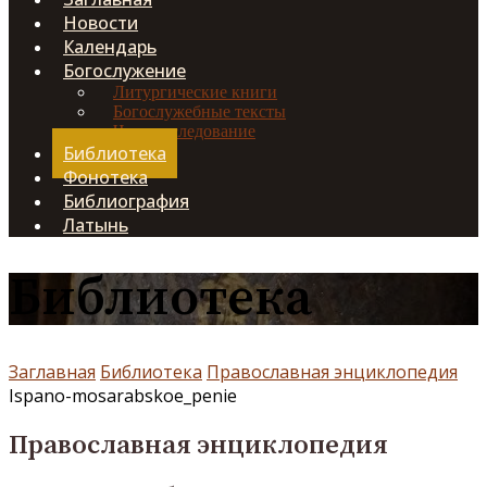
Новости
Календарь
Богослужение
Литургические книги
Богослужебные тексты
Чинопоследование
Библиотека
Фонотека
Библиография
Латынь
Библиотека
Заглавная
Библиотека
Православная энциклопедия
Ispano-mosarabskoe_penie
Православная энциклопедия