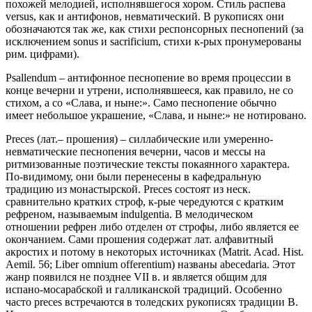
похожей мелодией, исполнявшегося хором. Стиль распева
versus, как и антифонов, невматический. В рукописях они
обозначаются так же, как стихи респонсорных песнопений (за
исключением sonus и sacrificium, стихи к-рых пронумерованы
рим. цифрами).
Psallendum – антифонное песнопение во время процессии в
конце вечерни и утрени, исполнявшееся, как правило, не со
стихом, а со «Слава, и ныне:». Само песнопение обычно
имеет небольшое украшение, «Слава, и ныне:» не нотировано.
Preces (лат.– прошения) – силлабические или умеренно-
невматические песнопения вечерни, часов и мессы на
ритмизованные поэтические тексты покаянного характера.
По-видимому, они были перенесены в кафедральную
традицию из монастырской. Preces состоят из неск.
сравнительно кратких строф, к-рые чередуются с кратким
рефреном, называемым indulgentia. В мелодическом
отношении рефрен либо отделен от строфы, либо является ее
окончанием. Сами прошения содержат лат. алфавитный
акростих и потому в некоторых источниках (Matrit. Acad. Hist.
Aemil. 56; Liber omnium offerentium) названы abecedaria. Этот
жанр появился не позднее VII в. и является общим для
испано-мосарабской и галликанской традиций. Особенно
часто preces встречаются в толедских рукописях традиции B.