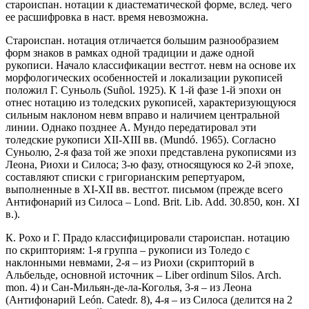
староиспан. нотации к диастематической форме, вслед. чего
ее расшифровка в наст. время невозможна.
Староиспан. нотация отличается большим разнообразием
форм знаков в рамках одной традиции и даже одной
рукописи. Начало классификации вестгот. невм на основе их
морфологических особенностей и локализации рукописей
положил Г. Суньоль (Suñol. 1925). К 1-й фазе 1-й эпохи он
отнес нотацию из толедских рукописей, характеризующуюся
сильным наклоном невм вправо и наличием центральной
линии. Однако позднее А. Мундо передатировал эти
толедские рукописи XII-XIII вв. (Mundó. 1965). Согласно
Суньолю, 2-я фаза той же эпохи представлена рукописями из
Леона, Риохи и Силоса; 3-ю фазу, относящуюся ко 2-й эпохе,
составляют списки с григорианским репертуаром,
выполненные в XI-XII вв. вестгот. письмом (прежде всего
Антифонарий из Силоса – Lond. Brit. Lib. Add. 30.850, кон. XI
в.).
К. Рохо и Г. Прадо классифицировали староиспан. нотацию
по скрипториям: 1-я группа – рукописи из Толедо с
наклонными невмами, 2-я – из Риохи (скрипторий в
Альбельде, основной источник – Liber ordinum Silos. Arch.
mon. 4) и Сан-Мильян-де-ла-Коголья, 3-я – из Леона
(Антифонарий León. Catedr. 8), 4-я – из Силоса (делится на 2