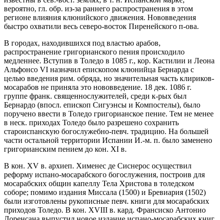
вероятно, гл. обр. из-за раннего распространения в этом
регионе влияния клюнийского движения. Нововведения
быстро охватили весь северо-восток Пиренейского п-ова.
В городах, находившихся под властью арабов,
распространение григорианского пения происходило
медленнее. Вступив в Толедо в 1085 г., кор. Кастилии и Леона
Альфонсо VI назначил епископом клюнийца Бернарда с
целью введения рим. обряда, но значительная часть клириков-
мосарабов не приняла это нововведение. 18 дек. 1086 г.
группе франк. священнослужителей, среди к-рых был
Бернардо (впосл. епископ Сигуэнсы и Компостелы), было
поручено ввести в Толедо григорианское пение. Тем не менее
в неск. приходах Толедо было разрешено сохранить
староиспанскую богослужебно-певч. традицию. На большей
части остальной территории Испании И.-м. п. было заменено
григорианским пением до кон. XI в.
В кон. XV в. архиеп. Хименес де Сиснерос осуществил
реформу испано-мосарабского богослужения, построив для
мосарабских общин капеллу Тела Христова в толедском
соборе; помимо издания Миссала (1500) и Бревиария (1502)
были изготовлены рукописные певч. книги для мосарабских
приходов Толедо. В кон. XVIII в. кард. Франсиско Антонио
Лоренсана выпустил новое издание испано-мосарабских книг.