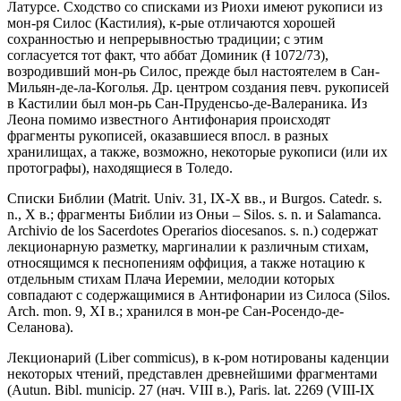
Латурсе. Сходство со списками из Риохи имеют рукописи из
мон-ря Силос (Кастилия), к-рые отличаются хорошей
сохранностью и непрерывностью традиции; с этим
согласуется тот факт, что аббат Доминик (Ɨ 1072/73),
возродивший мон-рь Силос, прежде был настоятелем в Cан-
Мильян-де-ла-Коголья. Др. центром создания певч. рукописей
в Кастилии был мон-рь Сан-Пруденсьо-де-Валераника. Из
Леона помимо известного Антифонария происходят
фрагменты рукописей, оказавшиеся впосл. в разных
хранилищах, а также, возможно, некоторые рукописи (или их
протографы), находящиеся в Толедо.
Списки Библии (Matrit. Univ. 31, IX-X вв., и Burgos. Catedr. s.
n., Х в.; фрагменты Библии из Оньи – Silos. s. n. и Salamanca.
Archivio de los Sacerdotes Operarios diocesanos. s. n.) содержат
лекционарную разметку, маргиналии к различным стихам,
относящимся к песнопениям оффиция, а также нотацию к
отдельным стихам Плача Иеремии, мелодии которых
совпадают с содержащимися в Антифонарии из Силоса (Silos.
Arch. mon. 9, XI в.; хранился в мон-ре Сан-Росендо-де-
Селанова).
Лекционарий (Liber commicus), в к-ром нотированы каденции
некоторых чтений, представлен древнейшими фрагментами
(Autun. Bibl. municip. 27 (нач. VIII в.), Paris. lat. 2269 (VIII-IX