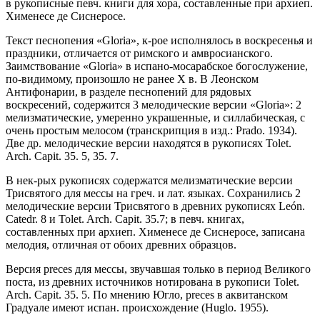
в рукописные певч. книги для хора, составленные при архиеп.
Хименесе де Сиснеросе.
Текст песнопения «Gloria», к-рое исполнялось в воскресенья и
праздники, отличается от римского и амвросианского.
Заимствование «Gloria» в испано-мосарабское богослужение,
по-видимому, произошло не ранее X в. В Леонском
Антифонарии, в разделе песнопений для рядовых
воскресений, содержится 3 мелодические версии «Gloria»: 2
мелизматические, умеренно украшенные, и силлабическая, с
очень простым мелосом (транскрипция в изд.: Prado. 1934).
Две др. мелодические версии находятся в рукописях Tolet.
Arch. Capit. 35. 5, 35. 7.
В нек-рых рукописях содержатся мелизматические версии
Трисвятого для мессы на греч. и лат. языках. Сохранились 2
мелодические версии Трисвятого в древних рукописях León.
Catedr. 8 и Tolet. Arch. Capit. 35.7; в певч. книгах,
составленных при архиеп. Хименесе де Сиснеросе, записана
мелодия, отличная от обоих древних образцов.
Версия preces для мессы, звучавшая только в период Великого
поста, из древних источников нотирована в рукописи Tolet.
Arch. Capit. 35. 5. По мнению Югло, preces в аквитанском
Градуале имеют испан. происхождение (Huglo. 1955).