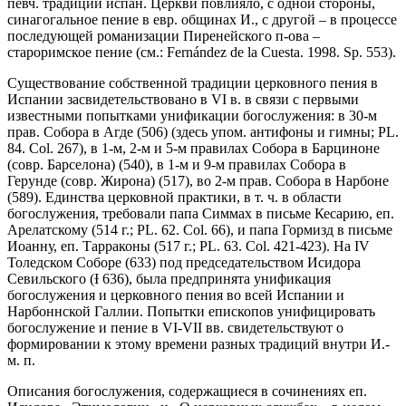
певч. традиции испан. Церкви повлияло, с одной стороны,
синагогальное пение в евр. общинах И., с другой – в процессе
последующей романизации Пиренейского п-ова –
староримское пение (см.: Fernández de la Cuesta. 1998. Sp. 553).
Существование собственной традиции церковного пения в
Испании засвидетельствовано в VI в. в связи с первыми
известными попытками унификации богослужения: в 30-м
прав. Собора в Агде (506) (здесь упом. антифоны и гимны; PL.
84. Col. 267), в 1-м, 2-м и 5-м правилах Собора в Барциноне
(совр. Барселона) (540), в 1-м и 9-м правилах Собора в
Герунде (совр. Жирона) (517), во 2-м прав. Собора в Нарбоне
(589). Единства церковной практики, в т. ч. в области
богослужения, требовали папа Симмах в письме Кесарию, еп.
Арелатскому (514 г.; PL. 62. Col. 66), и папа Гормизд в письме
Иоанну, еп. Тарраконы (517 г.; PL. 63. Col. 421-423). На IV
Толедском Соборе (633) под председательством Исидора
Севильского (Ɨ 636), была предпринята унификация
богослужения и церковного пения во всей Испании и
Нарбоннской Галлии. Попытки епископов унифицировать
богослужение и пение в VI-VII вв. свидетельствуют о
формировании к этому времени разных традиций внутри И.-
м. п.
Описания богослужения, содержащиеся в сочинениях еп.