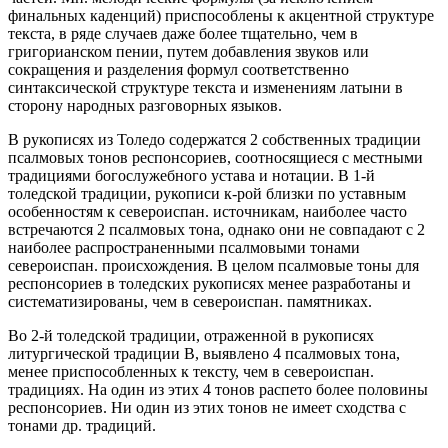
финальных каденций) приспособлены к акцентной структуре
текста, в ряде случаев даже более тщательно, чем в
григорианском пении, путем добавления звуков или
сокращения и разделения формул соответственно
синтаксической структуре текста и изменениям латыни в
сторону народных разговорных языков.
В рукописях из Толедо содержатся 2 собственных традиции
псалмовых тонов респонсориев, соотносящиеся с местными
традициями богослужебного устава и нотации. В 1-й
толедской традиции, рукописи к-рой близки по уставным
особенностям к североиспан. источникам, наиболее часто
встречаются 2 псалмовых тона, однако они не совпадают с 2
наиболее распространенными псалмовыми тонами
североиспан. происхождения. В целом псалмовые тоны для
респонсориев в толедских рукописях менее разработаны и
систематизированы, чем в североиспан. памятниках.
Во 2-й толедской традиции, отраженной в рукописях
литургической традиции B, выявлено 4 псалмовых тона,
менее приспособленных к тексту, чем в североиспан.
традициях. На один из этих 4 тонов распето более половины
респонсориев. Ни один из этих тонов не имеет сходства с
тонами др. традиций.