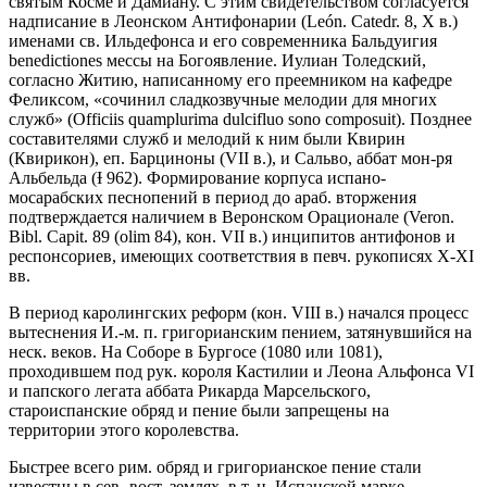
святым Косме и Дамиану. С этим свидетельством согласуется
надписание в Леонском Антифонарии (León. Catedr. 8, X в.)
именами св. Ильдефонса и его современника Бальдуигия
benedictiones мессы на Богоявление. Иулиан Толедский,
согласно Житию, написанному его преемником на кафедре
Феликсом, «сочинил сладкозвучные мелодии для многих
служб» (Officiis quamplurima dulcifluo sono composuit). Позднее
составителями служб и мелодий к ним были Квирин
(Квирикон), еп. Барциноны (VII в.), и Сальво, аббат мон-ря
Альбельда (Ɨ 962). Формирование корпуса испано-
мосарабских песнопений в период до араб. вторжения
подтверждается наличием в Веронском Орационале (Veron.
Bibl. Capit. 89 (olim 84), кон. VII в.) инципитов антифонов и
респонсориев, имеющих соответствия в певч. рукописях X-XI
вв.
В период каролингских реформ (кон. VIII в.) начался процесс
вытеснения И.-м. п. григорианским пением, затянувшийся на
неск. веков. На Соборе в Бургосе (1080 или 1081),
проходившем под рук. короля Кастилии и Леона Альфонса VI
и папского легата аббата Рикарда Марсельского,
староиспанские обряд и пение были запрещены на
территории этого королевства.
Быстрее всего рим. обряд и григорианское пение стали
известны в сев.-вост. землях, в т. н. Испанской марке,