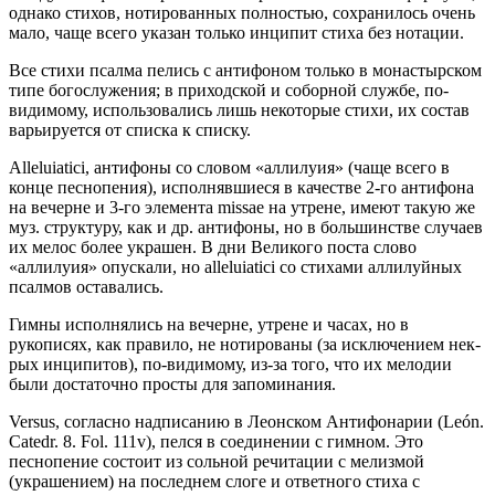
однако стихов, нотированных полностью, сохранилось очень
мало, чаще всего указан только инципит стиха без нотации.
Все стихи псалма пелись с антифоном только в монастырском
типе богослужения; в приходской и соборной службе, по-
видимому, использовались лишь некоторые стихи, их состав
варьируется от списка к списку.
Alleluiatici, антифоны со словом «аллилуия» (чаще всего в
конце песнопения), исполнявшиеся в качестве 2-го антифона
на вечерне и 3-го элемента missae на утрене, имеют такую же
муз. структуру, как и др. антифоны, но в большинстве случаев
их мелос более украшен. В дни Великого поста слово
«аллилуия» опускали, но alleluiatici со стихами аллилуйных
псалмов оставались.
Гимны исполнялись на вечерне, утрене и часах, но в
рукописях, как правило, не нотированы (за исключением нек-
рых инципитов), по-видимому, из-за того, что их мелодии
были достаточно просты для запоминания.
Versus, согласно надписанию в Леонском Антифонарии (León.
Catedr. 8. Fol. 111v), пелся в соединении с гимном. Это
песнопение состоит из сольной речитации с мелизмой
(украшением) на последнем слоге и ответного стиха с