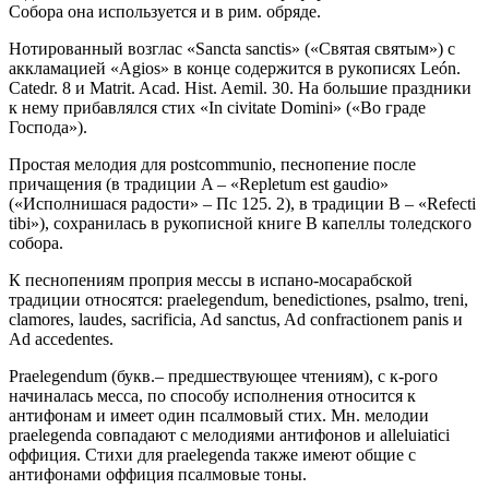
Собора она используется и в рим. обряде.
Нотированный возглас «Sancta sanctis» («Святая святым») с
аккламацией «Agios» в конце содержится в рукописях León.
Catedr. 8 и Matrit. Acad. Hist. Aemil. 30. На большие праздники
к нему прибавлялся стих «In civitate Domini» («Во граде
Господа»).
Простая мелодия для postcommunio, песнопение после
причащения (в традиции A – «Repletum est gaudio»
(«Исполнишася радости» – Пс 125. 2), в традиции B – «Refecti
tibi»), сохранилась в рукописной книге B капеллы толедского
собора.
К песнопениям проприя мессы в иcпано-мосарабской
традиции относятся: praelegendum, benedictiones, psalmo, treni,
clamores, laudes, sacrificia, Ad sanctus, Ad confractionem panis и
Ad accedentes.
Praelegendum (букв.– предшествующее чтениям), с к-рого
начиналась месса, по способу исполнения относится к
антифонам и имеет один псалмовый стих. Мн. мелодии
praelegenda совпадают с мелодиями антифонов и alleluiatici
оффиция. Cтихи для praelegenda также имеют общие с
антифонами оффиция псалмовые тоны.