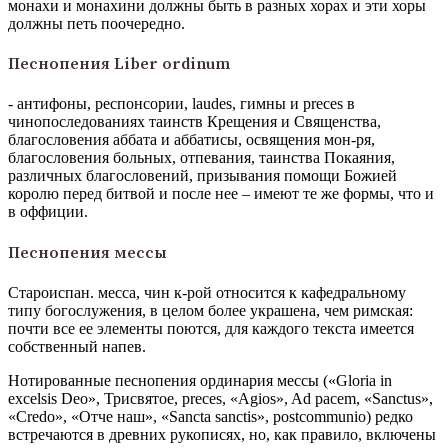
монахи и монахини должны быть в разных хорах и эти хоры
должны петь поочередно.
Песнопения Liber ordinum
- антифоны, респонсории, laudes, гимны и preces в
чинопоследованиях таинств Крещения и Священства,
благословения аббата и аббатисы, освящения мон-ря,
благословения больных, отпевания, таинства Покаяния,
различных благословений, призывания помощи Божией
королю перед битвой и после нее – имеют те же формы, что и
в оффиции.
Песнопения мессы
Староиспан. месса, чин к-рой относится к кафедральному
типу богослужения, в целом более украшена, чем римская:
почти все ее элементы поются, для каждого текста имеется
собственный напев.
Нотированные песнопения ординария мессы («Gloria in
excelsis Deo», Трисвятое, preces, «Agios», Ad pacem, «Sanctus»,
«Credo», «Отче наш», «Sancta sanctis», postcommunio) редко
встречаются в древних рукописях, но, как правило, включены