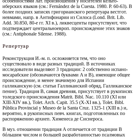
особенностями лат. произношения у носителей кельто-
иберских языков (см.: Fernández de la Cuesta. 1980. P. 60-63). В
более поздних записях григорианского репертуара вестгот.
невмами, напр. в Антифонарии из Силоса (Lond. Brit. Lib.
Add. 30.850, 80-е гг. XI в.), ликвесценты присутствуют, что
подтверждает центральноевроп. происхождение этих знаков
(см.: Antiphonale Silense. 1988).
Репертуар
Реконструкция И.-м. п. осложняется тем, что оно
существовало в виде разных традиций. В источниках
исследователи выделяют 3 традиции: 2 собственно испано-
мосарабские (обозначаются буквами A и B), имеющие общее
происхождение, и менее значимую для Испании
галликанскую (см. статьи Галликанский обряд, Галликанское
пение). Традиция B, самая древняя, присутствует в рукописях
толедского происхождения Matrit. Bibl. Nac. 10.110 (XI или
XIII-XIV вв.), Tolet. Arch. Capit. 35.5 (X-XI вв.), Tolet. Bibl.
Pública Provincial y Museo de la Santa Cruz. 1325-1 (XIII в.) и,
вероятно, в рукописных певч. книгах, подготовленных по
распоряжению архиеп. Хименеса де Сиснероса.
В муз. отношении традиция A отличается от традиции B
бóльшим числом и большей разработанностью псалмовых