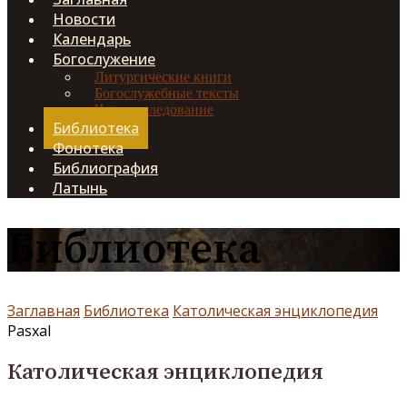
Новости
Календарь
Богослужение
Литургические книги
Богослужебные тексты
Чинопоследование
Библиотека
Фонотека
Библиография
Латынь
Библиотека
Заглавная
Библиотека
Католическая энциклопедия
Pasxal
Католическая энциклопедия