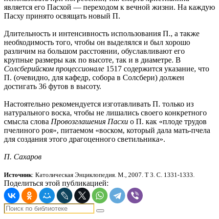
является его Пасхой — переходом к вечной жизни. На каждую
Пасху принято освящать новый П.
Длительность и интенсивность использования П., а также
необходимость того, чтобы он выделялся и был хорошо
различим на большом расстоянии, обуславливают его
крупные размеры как по высоте, так и в диаметре. В
Солсберийском процессионале
1517 содержится указание, что
П. (очевидно, для кафедр, собора в Солсбери) должен
достигать 36 футов в высоту.
Настоятельно рекомендуется изготавливать П. только из
натурального воска, чтобы не лишались своего конкретного
смысла слова
Провозглашения Пасхи
о П. как «плоде трудов
пчелиного роя», питаемом «воском, который дала мать-пчела
для создания этого драгоценного светильника».
П. Сахаров
Источник
: Католическая Энциклопедия. М., 2007.
Т 3. С.
1
3
3
1-133
3.
Поделиться этой публикацией: