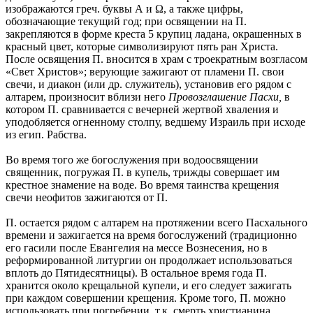
изображаются греч. буквы А и Ω, а также цифры,
обозначающие текущий год; при освящении на П.
закрепляются в форме креста 5 крупиц ладана, окрашенных в
красный цвет, которые символизируют пять ран Христа.
После освящения П. вносится в храм с троекратным возгласом
«Свет Христов»; верующие зажигают от пламени П. свои
свечи, и диакон (или др. служитель), установив его рядом с
алтарем, произносит вблизи него
Провозглашение Пасхи,
в
котором П. сравнивается с вечерней жертвой хваления и
уподобляется огненному столпу, ведшему Израиль при исходе
из егип. Рабства.
Во время того же богослужения при водоосвящении
священник, погружая П. в купель, трижды совершает им
крестное знамение на воде. Во время таинства крещения
свечи неофитов зажигаются от П.
П. остается рядом с алтарем на протяжении всего Пасхального
времени и зажигается на время богослужений (традиционно
его гасили после Евангелия на мессе Вознесения, но в
реформированной литургии он продолжает использоваться
вплоть до Пятидесятницы). В остальное время года П.
хранится около крещальной купели, и его следует зажигать
при каждом совершении крещения. Кроме того, П. можно
использовать при погребении, т.к. смерть христианина