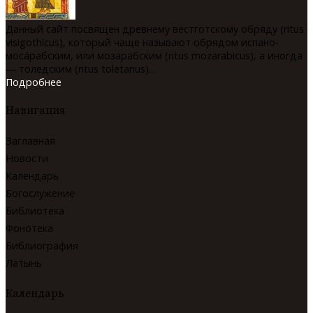
Данный сайт посвящен древнему вестготскому обряду (ritus
visigothicus), который чаще называют обрядом испано-
мосáрабским, или мозарабским (ritus mozarabicus), а иногда
— толедским (ritus toletanus)...
Подробнее
Навигация
Заглавная
Новости
Календарь
Богослужение
Библиотека
Фонотека
Библиография
Латынь
Календарь