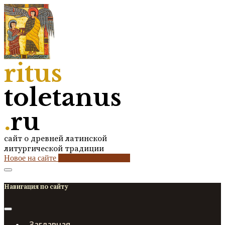
ritus
toletanus
.
ru
сайт о древней латинской
литургической традиции
Новое на сайте
2
кол-во обновлений
Навигация по сайту
Заглавная