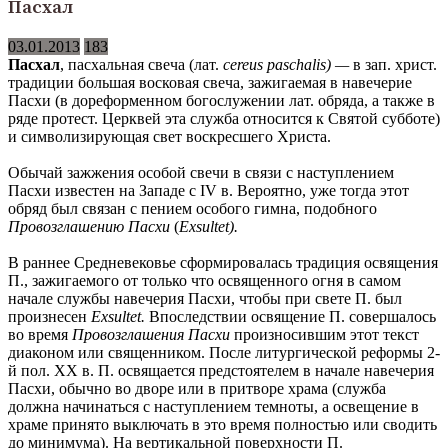
Пасхал
03.01.2013
183
Пасхал
, пасхальная свеча (лат.
cereus paschalis
) —
в зап. христ.
традиции большая восковая свеча, зажигаемая в навечерие
Пасхи (в дореформенном богослужении лат. обряда, а также в
ряде протест. Церквей эта служба относится к Святой субботе)
и символизирующая свет воскресшего Христа.
Обычай зажжения особой свечи в связи с наступлением
Пасхи известен на Западе с IV в. Вероятно, уже тогда этот
обряд был связан с пением особого гимна, подобного
Провозглашению Пасхи
(
Exsultet
).
В раннее Средневековье сформировалась традиция освящения
П., зажигаемого от только что освященного огня в самом
начале службы навечерия Пасхи, чтобы при свете П. был
произнесен
Exsultet.
Впоследствии освящение П. совершалось
во время
Провозглашения Пасхи
произносившим этот текст
диаконом или священником. После литургической реформы 2-
й пол. XX в. П. освящается предстоятелем в начале навечерия
Пасхи, обычно во дворе или в притворе храма (служба
должна начинаться с наступлением темноты, а освещение в
храме принято выключать в это время полностью или сводить
до минимума). На вертикальной поверхности П.