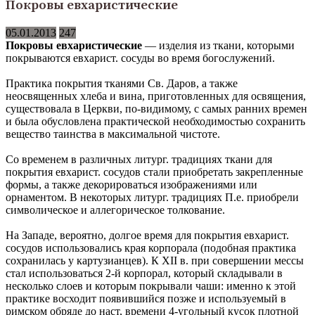
Покровы евхаристические
05.01.2013
247
Покровы евхаристические
— изделия из ткани, которыми
покрываются евхарист. сосуды во время богослужений.
Практика покрытия тканями Св. Даров, а также
неосвященных хлеба и вина, приготовленных для освящения,
существовала в Церкви, по-видимому, с самых ранних времен
и была обусловлена практической необходимостью сохранить
вещество таинства в максимальной чистоте.
Со временем в различных литург. традициях ткани для
покрытия евхарист. сосудов стали приобретать закрепленные
формы, а также декорироваться изображениями или
орнаментом. В некоторых литург. традициях П.е. приобрели
символическое и аллегорическое толкование.
На Западе, вероятно, долгое время для покрытия евхарист.
сосудов использовались края корпорала (подобная практика
сохранилась у картузианцев). К XII в. при совершении мессы
стал использоваться 2-й корпорал, который складывали в
несколько слоев и которым покрывали чаши: именно к этой
практике восходит появившийся позже и используемый в
римском обряде до наст, времени 4-угольный кусок плотной