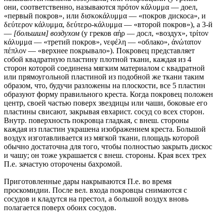
они, соответственно, называются πρότον κάλυμμα — доел,
«первый покров», или δισκοκάλυμμα — «покров дискоса», и
δεύτερον κάλυμμα, δεύτερο-κάλυμμα — «второй покров»), а 3-й
—
[большим] воздухом
(у греков αήρ — досл, «воздух», τρίτον
κάλυμμα — «третий покров», νεφέλη — «облако», άνώτατον
πέπλον — «верхнее покрывало»). Покровец представляет
собой квадратную пластину плотной ткани, каждая из 4
сторон которой соединена мягким материалом с квадратной
или прямоугольной пластиной из подобной же ткани таким
образом, что, будучи разложены на плоскости, все 5 пластин
образуют форму правильного креста. Когда покровец положен
центр, своей частью поверх звездицы или чаши, боковые его
пластины свисают, закрывая евхарист. сосуд со всех сторон.
Внутр. поверхность покровца гладкая, с внеш. стороны
каждая из пластин украшена изображением креста. Большой
воздух изготавливается из мягкой ткани, площадь которой
обычно достаточна для того, чтобы полностью закрыть дискос
и чашу; он тоже украшается с внеш. стороны. Края всех трех
П.е. зачастую оторочены бахромой.
Приготовленные дары накрываются П.е. во время
проскомидии. После вел. входа покровцы снимаются с
сосудов и кладутся на престол, а большой воздух вновь
полагается поверх обоих сосудов.