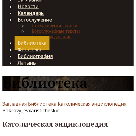
Новости
Календарь
Богослужение
Литургические книги
Богослужебные тексты
Чинопоследование
Библиотека
Фонотека
Библиография
Латынь
Библиотека
Заглавная
Библиотека
Католическая энциклопедия
Pokrovy_evxaristicheskie
Католическая энциклопедия