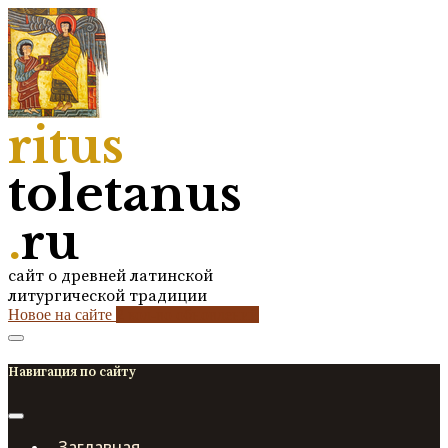
ritus
toletanus
.
ru
сайт о древней латинской
литургической традиции
Новое на сайте
2
кол-во обновлений
Навигация по сайту
Заглавная