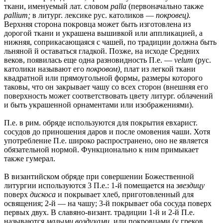
ткани, именуемый лат. словом
palla
(первоначально также
pallium;
в литург. лексике рус. католиков —
покровец).
Верхняя сторона покровца может быть изготовлена из
дорогой ткани и украшена вышивкой или аппликацией, а
нижняя, соприкасающаяся с чашей, по традиции должна быть
льняной й оставаться гладкой. Позже, на исходе Средних
веков, появилась еще одна разновидность П.е. —
velum
(рус.
католики называют его
покровом),
плат из легкой ткани
квадратной или прямоугольной формы, размеры которого
таковы, что он закрывает чашу со всех сторон (внешняя его
поверхность может соответствовать цвету литург. облачений
и быть украшенной орнаментами или изображениями).
П.е. в рим. обряде используются для покрытия евхарист.
сосудов до приношения даров и после омовения чаши. Хотя
употребление П.е. широко распространено, оно не является
обязательной нормой. Функционально к ним примыкает
также гумерал.
В византийском обряде при совершении Божественной
литургии используются 3 П.е.: 1-й помещается на
звездицу
поверх
дискоса
и покрывает хлеб, приготовленный для
освящения; 2-й — на чашу; 3-й покрывает оба сосуда поверх
первых двух. В славяно-визант. традиции 1-й и 2-й П.е.
называются
малыми воздухами,
или покровцами (у греков