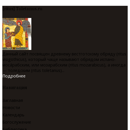
[ritus] Toletanus.ru
Данный сайт посвящен древнему вестготскому обряду (ritus
visigothicus), который чаще называют обрядом испано-
мосáрабским, или мозарабским (ritus mozarabicus), а иногда
— толедским (ritus toletanus)...
Подробнее
Навигация
Заглавная
Новости
Календарь
Богослужение
Библиотека