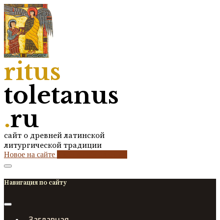
ritus
toletanus
.
ru
сайт о древней латинской
литургической традиции
Новое на сайте
2
кол-во обновлений
Навигация по сайту
Заглавная