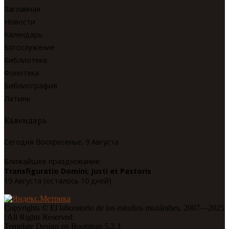
Заглавная
Новости
Календарь
Богослужение
Библиотека
Фонотека
Библиография
Латынь
Календарь
Сегодня Воскресенье, 9 Августа
Ближайшее празднование:
Transfiguratio Domini; Justi et Pastoris
19 Августа (осталось 10 дней)
Copyrights © El laboratorio de los estudios mozárabes, 2007—2025
| All Rights Reserved
Template Design on Bootstrap 5.2.3