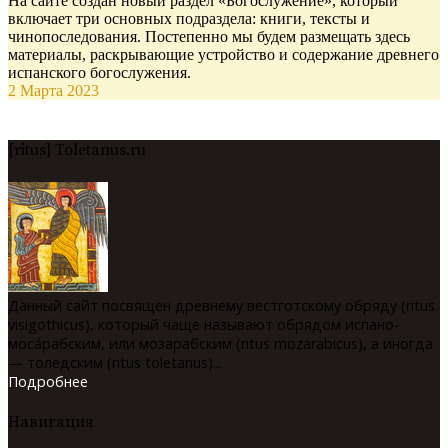
На сайте создан новый раздел «Богослужение», который
включает три основных подраздела: книги, тексты и
чинопоследования. Постепенно мы будем размещать здесь
материалы, раскрывающие устройство и содержание древнего
испанского богослужения.
2 Марта 2023
[ritus] Toletanus.ru
Данный сайт посвящен древнему вестготскому обряду (ritus
visigothicus), который чаще называют обрядом испано-
мосáрабским, или мозарабским (ritus mozarabicus), а иногда
— толедским (ritus toletanus)...
Подробнее
Навигация