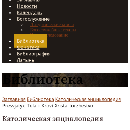
Новости
Календарь
Богослужение
Литургические книги
Богослужебные тексты
Чинопоследование
Библиотека
Фонотека
Библиография
Латынь
Библиотека
Заглавная
Библиотека
Католическая энциклопедия
Presvjatyx_Tela_i_Krovi_Xrista_torzhestvo
Католическая энциклопедия