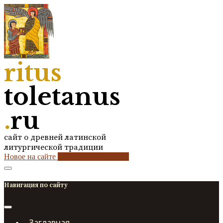
ritus
toletanus
.
ru
сайт о древней латинской
литургической традиции
Новое на сайте
2
кол-во обновлений
Навигация по сайту
Заглавная