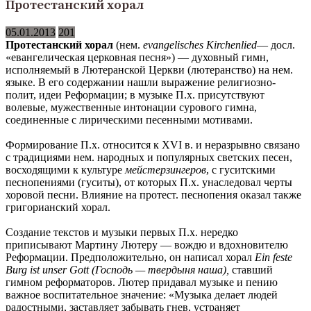
Протестанский хорал
05.01.2013
201
Протестанский хорал
(нем.
evangelisches Kirchenlied
— досл.
«евангелическая церковная песня») — духовный гимн,
исполняемый в Лютеранской Церкви (лютеранство) на нем.
языке. В его содержании нашли выражение религиозно-
полит, идеи Реформации; в музыке П.х. присутствуют
волевые, мужественные интонации сурового гимна,
соединенные с лирическими песенными мотивами.
Формирование П.х. относится к XVI в. и неразрывно связано
с традициями нем. народных и популярных светских песен,
восходящими к культуре
мейстерзингеров
, с гуситскими
песнопениями (гуситы), от которых П.х. унаследовал черты
хоровой песни. Влияние на протест. песнопения оказал также
григорианский хорал.
Создание текстов и музыки первых П.х. нередко
приписывают Мартину Лютеру — вождю и вдохновителю
Реформации. Предположительно, он написал хорал
Ein feste
Burg ist unser Gott
(Господь — твердыня наша),
ставший
гимном реформаторов. Лютер придавал музыке и пению
важное воспитательное значение: «Музыка делает людей
радостными, заставляет забывать гнев, устраняет