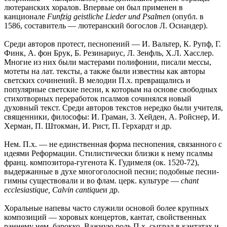
лютеранских хоралов. Впервые он был применен в
канционале
Funfzig
geistliche Lieder und Psalmen
(опубл. в
1586, составитель — лютеранский богослов Л. Осиандер).
Среди авторов протест, песнопений — И. Вальтер, К. Рупф, Г.
Финк, А. фон Брук, Б. Резинариус, Л. Зенфль, Х.Л. Хасслер.
Многие из них были мастерами полифонии, писали мессы,
мотеты на лат. тексты, а также были известны как авторы
светских сочинений. В мелодии П.х. превращались и
популярные светские песни, к которым на основе свободных
стихотворных переработок псалмов сочинялся новый
духовный текст. Среди авторов текстов нередко были учителя,
священники, философы: И. Граман, 3. Хейден, А. Ройснер, И.
Херман, П. Штокман, И. Рист, П. Герхардт и др.
Нем. П.х. — не единственная форма песнопения, связанного с
идеями Реформации. Стилистически близки к нему псалмы
франц. композитора-гугенота К. Гудимеля (ок. 1520-72),
выдержанные в духе многоголосной песни; подобные песни-
гимны существовали и во флам. церк. культуре —
chant
ecclesiastique, Calvin cantique
и др.
Хоральные напевы часто служили основой более крупных
композиций — хоровых концертов, кантат, свойственных
раннему нем. барокко. Важную роль П.х. сыграл в кантатах и