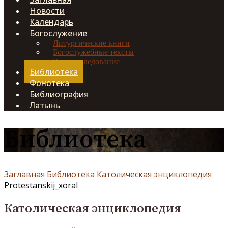
Новости
Календарь
Богослужение
Литургические книги
Богослужебные тексты
Чинопоследование
Библиотека
Фонотека
Библиография
Латынь
Библиотека
Заглавная
Библиотека
Католическая энциклопедия
Protestanskij_xoral
Католическая энциклопедия