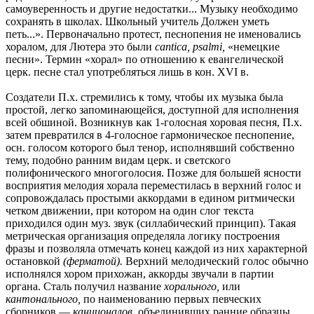
самоуверенность и другие недостатки... Музыку необходимо
сохранять в школах. Школьный учитель Должен уметь
петь...». Первоначально протест, песнопения не именовались
хоралом, для Лютера это были
са
nti
са,
psalmi,
«немецкие
песни». Термин «хорал» по отношению к евангелической
церк. песне стал употребляться лишь в кон. XVI в.
Создатели П.х. стремились к тому, чтобы их музыка была
простой, легко запоминающейся, доступной для исполнения
всей обшиной. Возникнув как 1-голосная хоровая песня, П.х.
затем превратился в 4-голосное гармоническое песнопение,
осн. голосом которого был тенор, исполнявший собственно
тему, подобно ранним видам церк. и светского
полифонического многоголосия. Позже для большей ясности
восприятия мелодия хорала переместилась в верхний голос и
сопровождалась простыми аккордами в едином ритмически
четком движении, при котором на один слог текста
приходился один муз. звук (силлабический принцип). Такая
метрическая организация определяла логику построения
фразы и позволяла отмечать конец каждой из них характерной
остановкой
(ферматой).
Верхний мелодический голос обычно
исполнялся хором прихожан, аккорды звучали в партии
органа. Сталь получил название
хорального,
или
кантонального,
по наименованию первых певческих
сборников —
канционалов,
объединивших ранние образцы