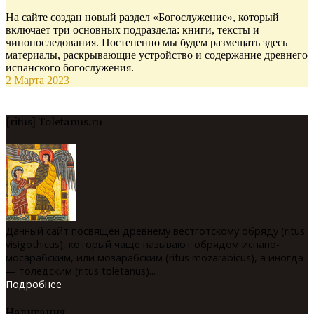
На сайте создан новый раздел «Богослужение», который
включает три основных подраздела: книги, тексты и
чинопоследования. Постепенно мы будем размещать здесь
материалы, раскрывающие устройство и содержание древнего
испанского богослужения.
2 Марта 2023
[ritus] Toletanus.ru
Данный сайт посвящен древнему вестготскому обряду (ritus
visigothicus), который чаще называют обрядом испано-
мосáрабским, или мозарабским (ritus mozarabicus), а иногда
— толедским (ritus toletanus)...
Подробнее
Навигация