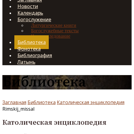
Новости
Календарь
Богослужение
Литургические книги
Богослужебные тексты
Чинопоследование
Библиотека
Фонотека
Библиография
Латынь
Библиотека
Заглавная
Библиотека
Католическая энциклопедия
Rimskij_missal
Католическая энциклопедия