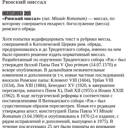
Римский миссал
08.07.2013
205
«Римский миссал»
(лат.
Missale Romanum)
— миссал, по
которому совершается евхарист. богослужение (месса)
римского обряда.
Хотя попытки кодифицировать текст и рубрики мессы,
совершаемой в Католической Церкви рим. обряда,
предпринимались и до Тридентского собора, именно на нем
было принято решение издать нормативный миссал.
Разработанный по поручению Тридентского собора «Р.м.» был
утвержден буллой Папы Пия V
Quo primum
(14.07.1570) и
вскоре опубликован. В дальнейшем незначительные
изменения и дополнения (в т.ч. новые частные последования)
вносили Римские папы: Климент VIII (1604), Урбан VIII
(1634), Лев XIII (1884), Бенедикт XV (1920, в завершение
пересмотра, начатого Пием X), Пий XII (1955) и Иоанн XXIII
(1962). В ходе литургической реформы в соответствии с
постановлениями II Ватиканского собора «Р.м.» был
существенным образом пересмотрен. Новая его редакция
утверждена апост. конституцией Папы Павла VI
Missale
Romanum
(3.04.1969) и опубликована в 1970 (2-е издание, с
рядом исправлений и дополнений, выпущено в 1975). В
течение последующих 25 лет были приняты во внимание