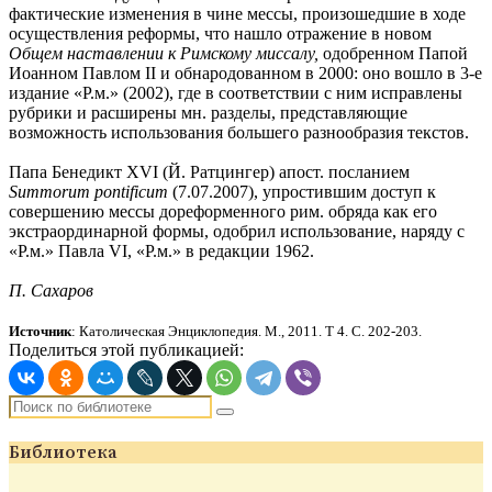
фактические изменения в чине мессы, произошедшие в ходе
осуществления реформы, что нашло отражение в новом
Общем наставлении к Римскому миссалу,
одобренном Папой
Иоанном Павлом II и обнародованном в 2000: оно вошло в 3-е
издание «Р.м.» (2002), где в соответствии с ним исправлены
рубрики и расширены мн. разделы, представляющие
возможность использования большего разнообразия текстов.
Папа Бенедикт XVI (Й. Ратцингер) апост. посланием
Summorum pontificum
(7.07.2007), упростившим доступ к
совершению мессы дореформенного рим. обряда как его
экстраординарной формы, одобрил использование, наряду с
«Р.м.» Павла VI, «Р.м.» в редакции 1962.
П. Сахаров
Источник
: Католическая Энциклопедия. М., 2011. Т 4. С. 202-203.
Поделиться этой публикацией:
Библиотека