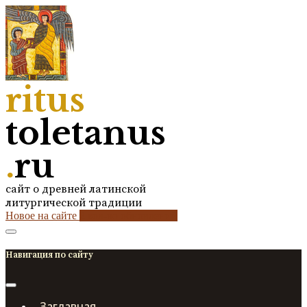
ritus
toletanus
.
ru
сайт о древней латинской
литургической традиции
Новое на сайте
2
кол-во обновлений
Навигация по сайту
Заглавная