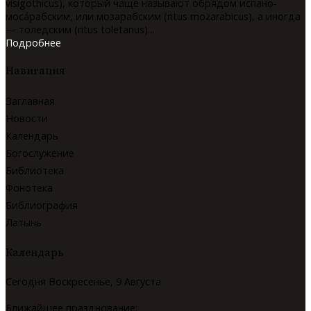
visigothicus), который чаще называют обрядом испано-
мосáрабским, или мозарабским (ritus mozarabicus), а иногда
— толедским (ritus toletanus)...
Подробнее
Навигация
Заглавная
Новости
Календарь
Богослужение
Библиотека
Фонотека
Библиография
Латынь
Календарь
Сегодня Воскресенье, 9 Августа
Ближайшее празднование: