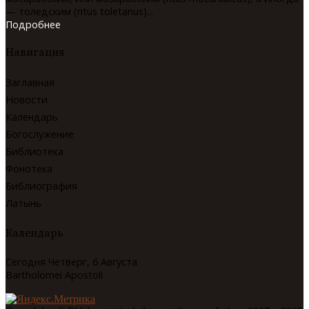
— толедским (ritus toletanus)...
Подробнее
Навигация
Заглавная
Новости
Календарь
Богослужение
Библиотека
Фонотека
Библиография
Латынь
Календарь
Сегодня Четверг, 6 Августа
Bartholomei Apostoli