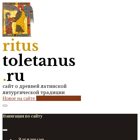
ritus
toletanus
.
ru
сайт о древней латинской
литургической традиции
Новое на сайте
2
кол-во обновлений
Навигация по сайту
Заглавная