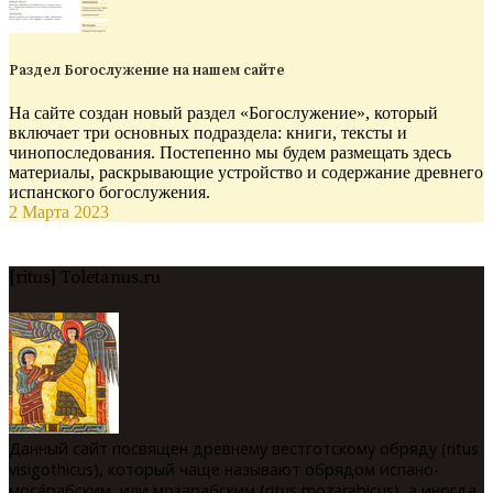
Раздел Богослужение на нашем сайте
На сайте создан новый раздел «Богослужение», который
включает три основных подраздела: книги, тексты и
чинопоследования. Постепенно мы будем размещать здесь
материалы, раскрывающие устройство и содержание древнего
испанского богослужения.
2 Марта 2023
[ritus] Toletanus.ru
Данный сайт посвящен древнему вестготскому обряду (ritus
visigothicus), который чаще называют обрядом испано-
мосáрабским, или мозарабским (ritus mozarabicus), а иногда