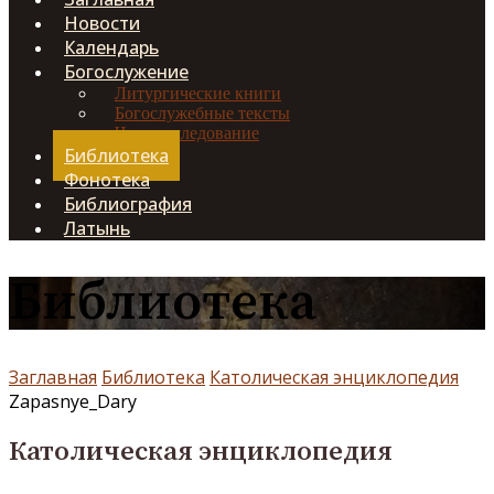
Новости
Календарь
Богослужение
Литургические книги
Богослужебные тексты
Чинопоследование
Библиотека
Фонотека
Библиография
Латынь
Библиотека
Заглавная
Библиотека
Католическая энциклопедия
Zapasnye_Dary
Католическая энциклопедия