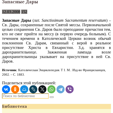
Запасные Дары
12.03.2008
152
Запасные Дары
(лат.
Sanctissimum Sacramentum reservatum
) –
Св. Дары, сохраненные после Святой мессы. Первоначальной
целью сохранения Св. Даров было преподание причастия тем,
кто не смог прийти на мессу (в первую очередь больным). С
течением времени в Католической Церкви возник обычай
поклонения Св. Дарам, связанный с верой в реальное
присутствие Христа в Евхаристии. З.д. хранятся в
дарохранительнице. Зажженная лампада возле
дарохранительницы указывает на присутствие в ней Св.
Даров.
Источник
: Католическая Энциклопедия. Т 1. М.: Изд-во Францисканцев,
2002. – С. 1883.
Поделиться этой публикацией:
Библиотека