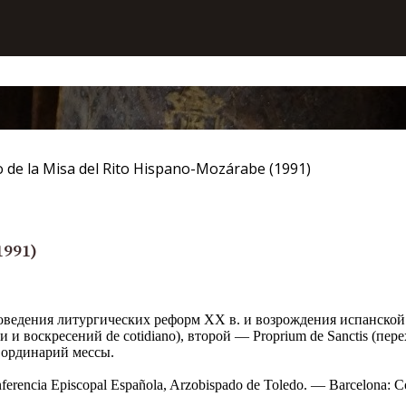
o de la Misa del Rito Hispano-Mozárabe (1991)
1991)
роведения литургических реформ XX в. и возрождения испанской
 и воскресений de cotidiano), второй — Proprium de Sanctis (пе
ординарий мессы.
nferencia Episcopal Española, Arzobispado de Toledo. — Barcelona: Co