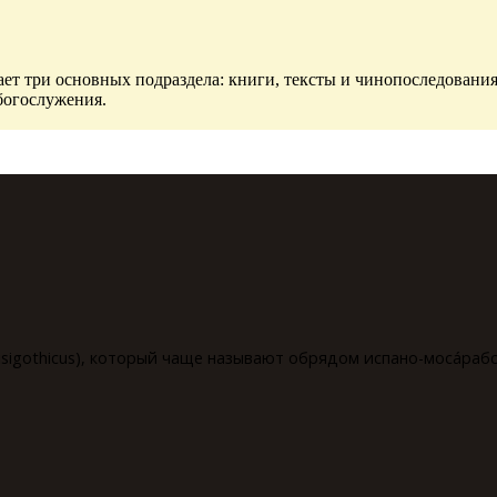
ет три основных подраздела: книги, тексты и чинопоследования
богослужения.
isigothicus), который чаще называют обрядом испано-мосáрабск