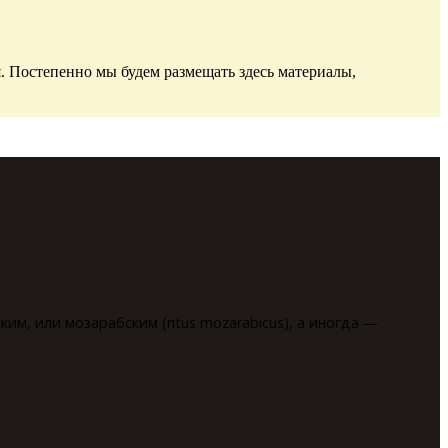
. Постепенно мы будем размещать здесь материалы,
им, или мозарабским (ritus mozarabicus), а иногда —