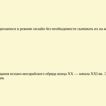
диозаписи в режиме онлайн без необходимости скачивать их на 
ания испано-мосарабского обряда конца XX — начала XXI вв. Э
ия.