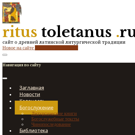
ritus
toletanus
.
r
сайт о древней латинской литургической традиции
Новое на сайте
2
кол-во обновлений
Навигация по сайту
Заглавная
Новости
Календарь
Богослужение
Литургические книги
Богослужебные тексты
Чинопоследование
Библиотека