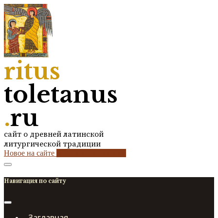
ritus
toletanus
.
ru
сайт о древней латинской
литургической традиции
Новое на сайте
2
кол-во обновлений
Навигация по сайту
Заглавная