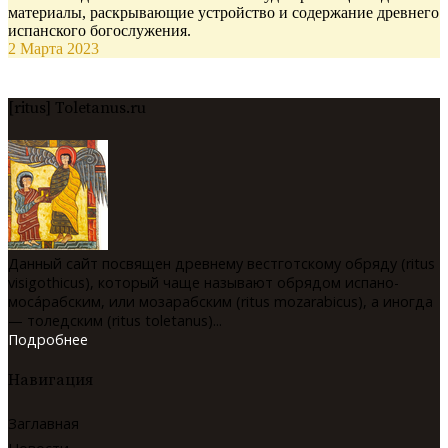
материалы, раскрывающие устройство и содержание древнего
испанского богослужения.
2 Марта 2023
[ritus] Toletanus.ru
Данный сайт посвящен древнему вестготскому обряду (ritus
visigothicus), который чаще называют обрядом испано-
мосáрабским, или мозарабским (ritus mozarabicus), а иногда
— толедским (ritus toletanus)...
Подробнее
Навигация
Заглавная