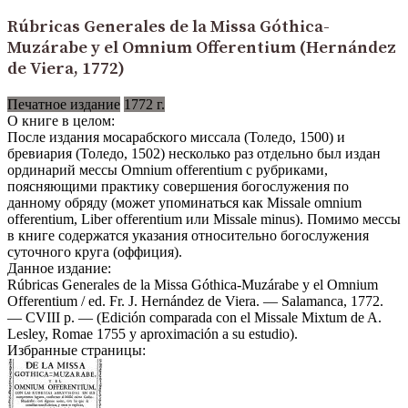
Rúbricas Generales de la Missa Góthica-
Muzárabe y el Omnium Offerentium (Hernández
de Viera, 1772)
Печатное издание
1772 г.
О книге в целом:
После издания мосарабского миссала (Толедо, 1500) и
бревиария (Толедо, 1502) несколько раз отдельно был издан
ординарий мессы Omnium offerentium с рубриками,
поясняющими практику совершения богослужения по
данному обряду (может упоминаться как Missale omnium
offerentium, Liber offerentium или Missale minus). Помимо мессы
в книге содержатся указания относительно богослужения
суточного круга (оффиция).
Данное издание:
Rúbricas Generales de la Missa Góthica-Muzárabe y el Omnium
Offerentium / ed. Fr. J. Hernández de Viera. — Salamanca, 1772.
— CVIII p. — (Edición comparada con el Missale Mixtum de A.
Lesley, Romae 1755 y aproximación a su estudio).
Избранные страницы: