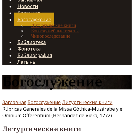
Новости
Календарь
Богослужение
Литургические книги
Богослужебные тексты
Чинопоследование
Библиотека
Фонотека
Библиография
Латынь
Богослужение
Заглавная
Богослужение
Литургические книги
Rúbricas Generales de la Missa Góthica-Muzárabe y el
Omnium Offerentium (Hernández de Viera, 1772)
Литургические книги