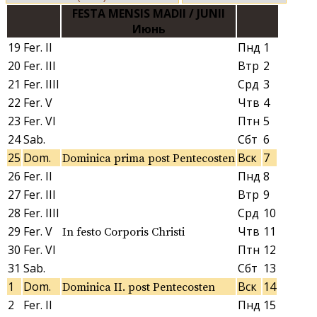
FESTA MENSIS MADII / JUNII
Июнь
19
Fer. II
Пнд
1
20
Fer. III
Втр
2
21
Fer. IIII
Срд
3
22
Fer. V
Чтв
4
23
Fer. VI
Птн
5
24
Sab.
Сбт
6
25
Dom.
Вск
7
Dominica prima post Pentecosten
26
Fer. II
Пнд
8
27
Fer. III
Втр
9
28
Fer. IIII
Срд
10
29
Fer. V
Чтв
11
In festo Corporis Christi
30
Fer. VI
Птн
12
31
Sab.
Сбт
13
1
Dom.
Вск
14
Dominica II. post Pentecosten
2
Fer. II
Пнд
15