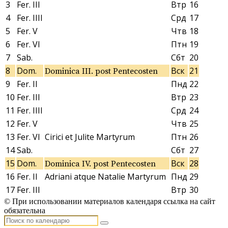
3
Fer. III
Втр
16
4
Fer. IIII
Срд
17
5
Fer. V
Чтв
18
6
Fer. VI
Птн
19
7
Sab.
Сбт
20
8
Dom.
Вск
21
Dominica III. post Pentecosten
9
Fer. II
Пнд
22
10
Fer. III
Втр
23
11
Fer. IIII
Срд
24
12
Fer. V
Чтв
25
13
Fer. VI
Cirici et Julite Martyrum
Птн
26
14
Sab.
Сбт
27
15
Dom.
Вск
28
Dominica IV. post Pentecosten
16
Fer. II
Adriani atque Natalie Martyrum
Пнд
29
17
Fer. III
Втр
30
© При использовании материалов календаря ссылка на сайт
обязательна