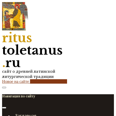
ritus
toletanus
.
ru
сайт о древней латинской
литургической традиции
Новое на сайте
2
кол-во обновлений
Навигация по сайту
Заглавная