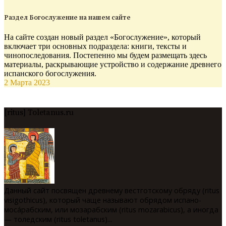
Раздел Богослужение на нашем сайте
На сайте создан новый раздел «Богослужение», который
включает три основных подраздела: книги, тексты и
чинопоследования. Постепенно мы будем размещать здесь
материалы, раскрывающие устройство и содержание древнего
испанского богослужения.
2 Марта 2023
[ritus] Toletanus.ru
Данный сайт посвящен древнему вестготскому обряду (ritus
visigothicus), который чаще называют обрядом испано-
мосáрабским, или мозарабским (ritus mozarabicus), а иногда
— толедским (ritus toletanus)...