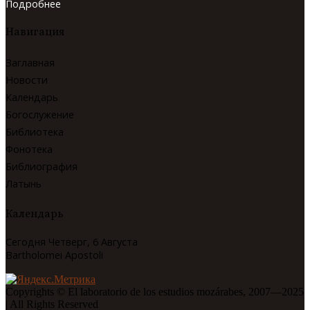
Подробнее
Навигация
Заглавная
Новости
Календарь
Богослужение
Библиотека
Фонотека
Библиография
Латынь
Календарь
Сегодня Четверг, 6 Августа
Bartholomei Apostoli
Copyrights © El laboratorio de los estudios mozárabes, 2007—2025
| All Rights Reserved