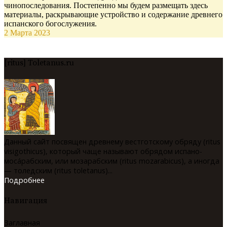
чинопоследования. Постепенно мы будем размещать здесь
материалы, раскрывающие устройство и содержание древнего
испанского богослужения.
2 Марта 2023
[ritus] Toletanus.ru
Данный сайт посвящен древнему вестготскому обряду (ritus
visigothicus), который чаще называют обрядом испано-
мосáрабским, или мозарабским (ritus mozarabicus), а иногда
— толедским (ritus toletanus)...
Подробнее
Навигация
Заглавная