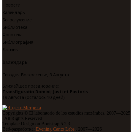
Новости
Календарь
Богослужение
Библиотека
Фонотека
Библиография
Латынь
Календарь
Сегодня Воскресенье, 9 Августа
Ближайшее празднование:
Transfiguratio Domini; Justi et Pastoris
19 Августа (осталось 10 дней)
Copyrights © El laboratorio de los estudios mozárabes, 2007—2025
| All Rights Reserved
Template Design on Bootstrap 5.2.3
Веб-разработка:
Evening Canto Labs.
, 2007—2026