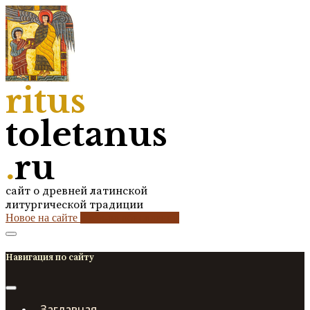
ritus
toletanus
.
ru
сайт о древней латинской
литургической традиции
Новое на сайте
2
кол-во обновлений
Навигация по сайту
Заглавная