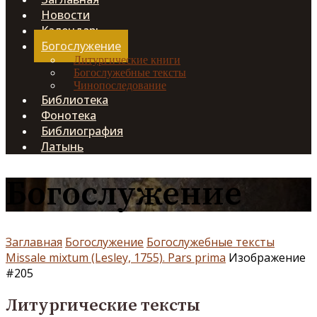
Новости
Календарь
Богослужение
Литургические книги
Богослужебные тексты
Чинопоследование
Библиотека
Фонотека
Библиография
Латынь
Богослужение
Заглавная
Богослужение
Богослужебные тексты
Missale mixtum (Lesley, 1755). Pars prima
Изображение
#205
Литургические тексты