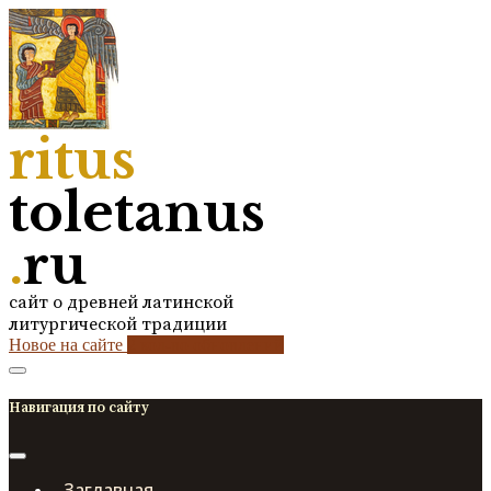
ritus
toletanus
.
ru
сайт о древней латинской
литургической традиции
Новое на сайте
2
кол-во обновлений
Навигация по сайту
Заглавная