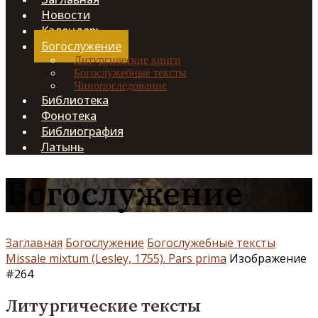
Новости
Календарь
Богослужение
Литургические книги
Богослужебные тексты
Чинопоследование
Библиотека
Фонотека
Библиография
Латынь
Богослужение
Заглавная
Богослужение
Богослужебные тексты
Missale mixtum (Lesley, 1755). Pars prima
Изображение
#264
Литургические тексты