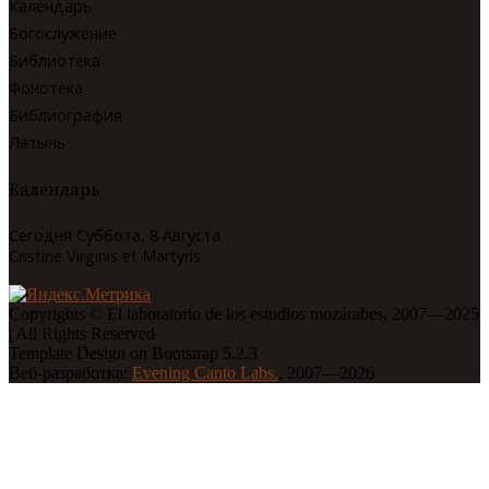
Календарь
Богослужение
Библиотека
Фонотека
Библиография
Латынь
Календарь
Сегодня Суббота, 8 Августа
Cristine Virginis et Martyris
Copyrights © El laboratorio de los estudios mozárabes, 2007—2025
| All Rights Reserved
Template Design on Bootstrap 5.2.3
Веб-разработка:
Evening Canto Labs.
, 2007—2026