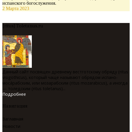
испанского богослужения.
2 Марта 2023
[ritus] Toletanus.ru
Данный сайт посвящен древнему вестготскому обряду (ritus
visigothicus), который чаще называют обрядом испано-
мосáрабским, или мозарабским (ritus mozarabicus), а иногда
— толедским (ritus toletanus)...
Подробнее
Навигация
Заглавная
Новости