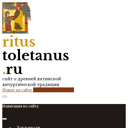
ritus
toletanus
.
ru
сайт о древней латинской
литургической традиции
Новое на сайте
2
кол-во обновлений
Навигация по сайту
Заглавная