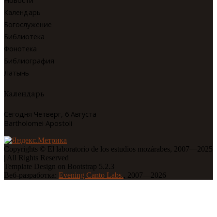
Новости
Календарь
Богослужение
Библиотека
Фонотека
Библиография
Латынь
Календарь
Сегодня Четверг, 6 Августа
Bartholomei Apostoli
Copyrights © El laboratorio de los estudios mozárabes, 2007—2025
| All Rights Reserved
Template Design on Bootstrap 5.2.3
Веб-разработка:
Evening Canto Labs.
, 2007—2026