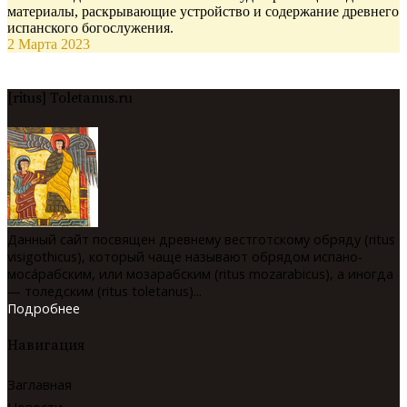
материалы, раскрывающие устройство и содержание древнего
испанского богослужения.
2 Марта 2023
[ritus] Toletanus.ru
Данный сайт посвящен древнему вестготскому обряду (ritus
visigothicus), который чаще называют обрядом испано-
мосáрабским, или мозарабским (ritus mozarabicus), а иногда
— толедским (ritus toletanus)...
Подробнее
Навигация
Заглавная