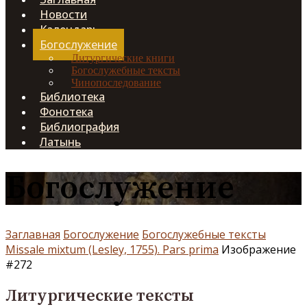
Новости
Календарь
Богослужение
Литургические книги
Богослужебные тексты
Чинопоследование
Библиотека
Фонотека
Библиография
Латынь
Богослужение
Заглавная
Богослужение
Богослужебные тексты
Missale mixtum (Lesley, 1755). Pars prima
Изображение
#272
Литургические тексты