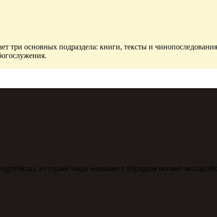
ет три основных подраздела: книги, тексты и чинопоследования
богослужения.
isigothicus), который чаще называют обрядом испано-мосáрабск