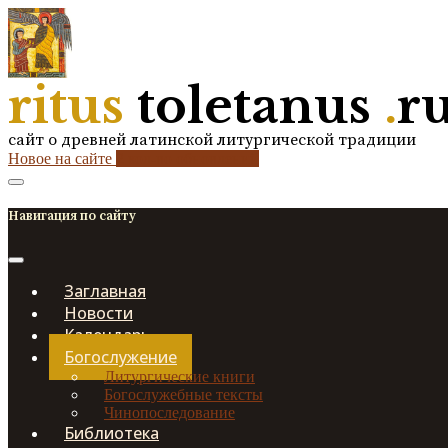
ritus
toletanus
.
r
сайт о древней латинской литургической традиции
Новое на сайте
2
кол-во обновлений
Навигация по сайту
Заглавная
Новости
Календарь
Богослужение
Литургические книги
Богослужебные тексты
Чинопоследование
Библиотека