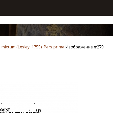
 mixtum (Lesley, 1755). Pars prima
Изображение #279