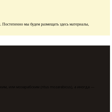
. Постепенно мы будем размещать здесь материалы,
им, или мозарабским (ritus mozarabicus), а иногда —