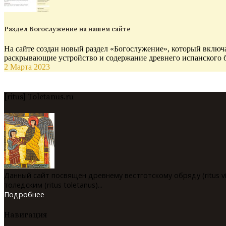
Раздел Богослужение на нашем сайте
На сайте создан новый раздел «Богослужение», который включа
раскрывающие устройство и содержание древнего испанского 
2 Марта 2023
[ritus] Toletanus.ru
Данный сайт посвящен древнему вестготскому обряду (ritus v
толедским (ritus toletanus)...
Подробнее
Навигация