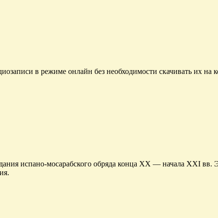
диозаписи в режиме онлайн без необходимости скачивать их на 
ания испано-мосарабского обряда конца XX — начала XXI вв. Э
ия.