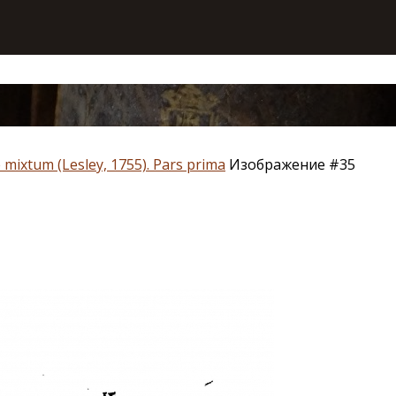
 mixtum (Lesley, 1755). Pars prima
Изображение #35