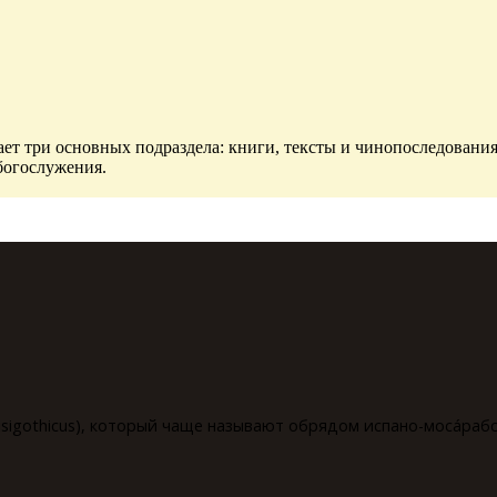
ет три основных подраздела: книги, тексты и чинопоследования
богослужения.
isigothicus), который чаще называют обрядом испано-мосáрабск