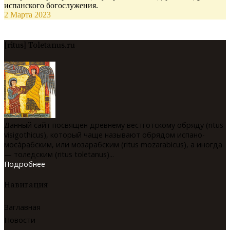
испанского богослужения.
2 Марта 2023
[ritus] Toletanus.ru
Данный сайт посвящен древнему вестготскому обряду (ritus
visigothicus), который чаще называют обрядом испано-
мосáрабским, или мозарабским (ritus mozarabicus), а иногда
— толедским (ritus toletanus)...
Подробнее
Навигация
Заглавная
Новости