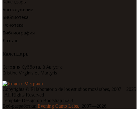
Календарь
Богослужение
Библиотека
Фонотека
Библиография
Латынь
Календарь
Сегодня Суббота, 8 Августа
Cristine Virginis et Martyris
Copyrights © El laboratorio de los estudios mozárabes, 2007—2025
| All Rights Reserved
Template Design on Bootstrap 5.2.3
Веб-разработка:
Evening Canto Labs.
, 2007—2026