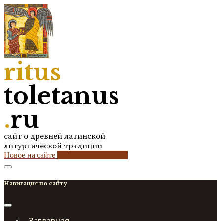
ritus
toletanus
.
ru
сайт о древней латинской
литургической традиции
Новое на сайте
2
кол-во обновлений
Навигация по сайту
Заглавная