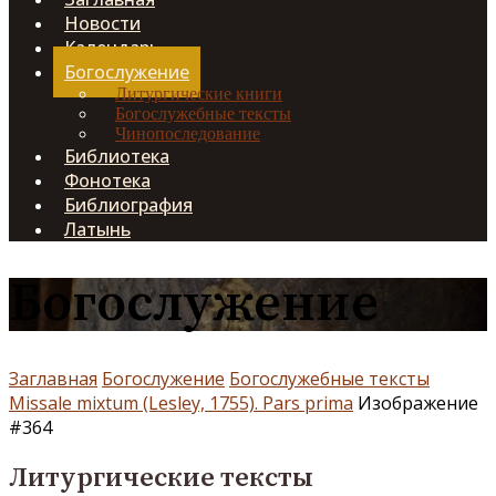
Новости
Календарь
Богослужение
Литургические книги
Богослужебные тексты
Чинопоследование
Библиотека
Фонотека
Библиография
Латынь
Богослужение
Заглавная
Богослужение
Богослужебные тексты
Missale mixtum (Lesley, 1755). Pars prima
Изображение
#364
Литургические тексты