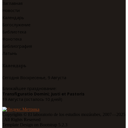
Заглавная
Новости
Календарь
Богослужение
Библиотека
Фонотека
Библиография
Латынь
Календарь
Сегодня Воскресенье, 9 Августа
Ближайшее празднование:
Transfiguratio Domini; Justi et Pastoris
19 Августа (осталось 10 дней)
Copyrights © El laboratorio de los estudios mozárabes, 2007—2025
| All Rights Reserved
Template Design on Bootstrap 5.2.3