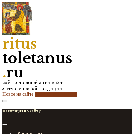
ritus
toletanus
.
ru
сайт о древней латинской
литургической традиции
Новое на сайте
2
кол-во обновлений
Навигация по сайту
Заглавная