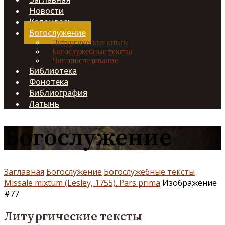
Новости
Календарь
Богослужение
Литургические книги
Богослужебные тексты
Чинопоследование
Библиотека
Фонотека
Библиография
Латынь
Богослужение
Заглавная
Богослужение
Богослужебные тексты
Missale mixtum (Lesley, 1755). Pars prima
Изображение
#77
Литургические тексты