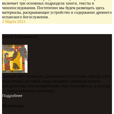
включает три основных подраздела: книги, тексты и
чинопоследования. Постепенно мы будем размещать здесь
материалы, раскрывающие устройство и содержание древнего
испанского богослужения.
2 Марта 2023
[ritus] Toletanus.ru
Данный сайт посвящен древнему вестготскому обряду (ritus
visigothicus), который чаще называют обрядом испано-
мосáрабским, или мозарабским (ritus mozarabicus), а иногда
— толедским (ritus toletanus)...
Подробнее
Навигация