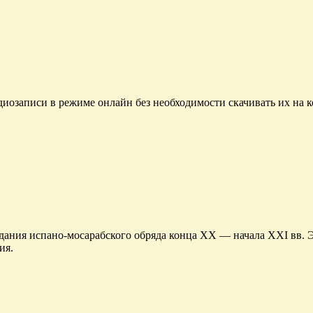
диозаписи в режиме онлайн без необходимости скачивать их на 
ания испано-мосарабского обряда конца XX — начала XXI вв. Э
ия.