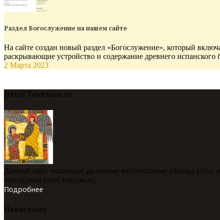
Раздел Богослужение на нашем сайте
На сайте создан новый раздел «Богослужение», который включа
раскрывающие устройство и содержание древнего испанского 
2 Марта 2023
[ritus] Toletanus.ru
Данный сайт посвящен древнему вестготскому обряду (ritus v
толедским (ritus toletanus)...
Подробнее
Навигация