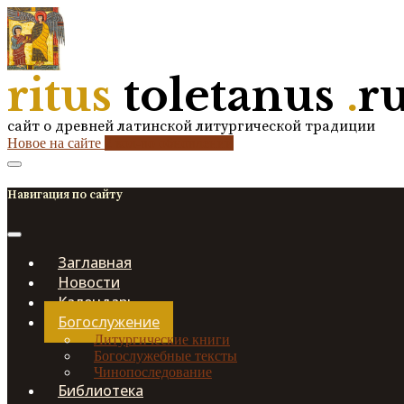
ritus
toletanus
.
r
сайт о древней латинской литургической традиции
Новое на сайте
2
кол-во обновлений
Навигация по сайту
Заглавная
Новости
Календарь
Богослужение
Литургические книги
Богослужебные тексты
Чинопоследование
Библиотека