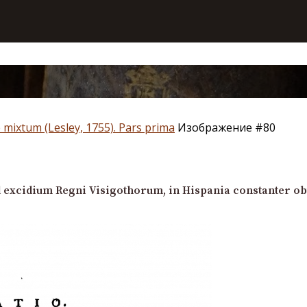
 mixtum (Lesley, 1755). Pars prima
Изображение #80
d excidium Regni Visigothorum, in Hispania constanter ob