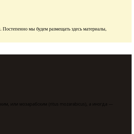
. Постепенно мы будем размещать здесь материалы,
им, или мозарабским (ritus mozarabicus), а иногда —