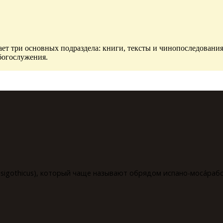
ет три основных подраздела: книги, тексты и чинопоследования
богослужения.
isigothicus), который чаще называют обрядом испано-мосáрабск