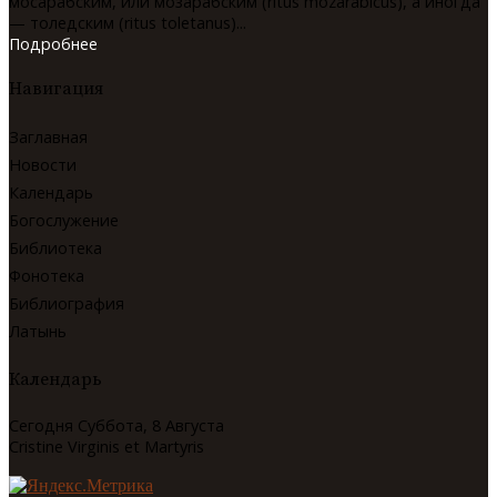
мосáрабским, или мозарабским (ritus mozarabicus), а иногда
— толедским (ritus toletanus)...
Подробнее
Навигация
Заглавная
Новости
Календарь
Богослужение
Библиотека
Фонотека
Библиография
Латынь
Календарь
Сегодня Суббота, 8 Августа
Cristine Virginis et Martyris