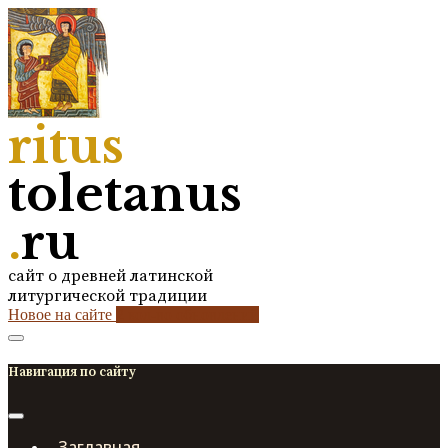
ritus
toletanus
.
ru
сайт о древней латинской
литургической традиции
Новое на сайте
2
кол-во обновлений
Навигация по сайту
Заглавная