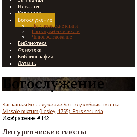
Новости
Календарь
Богослужение
Литургические книги
Богослужебные тексты
Чинопоследование
Библиотека
Фонотека
Библиография
Латынь
Богослужение
Заглавная
Богослужение
Богослужебные тексты
Missale mixtum (Lesley, 1755). Pars secunda
Изображение #142
Литургические тексты