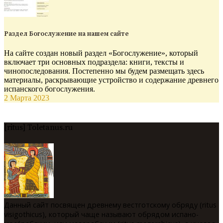
Раздел Богослужение на нашем сайте
На сайте создан новый раздел «Богослужение», который
включает три основных подраздела: книги, тексты и
чинопоследования. Постепенно мы будем размещать здесь
материалы, раскрывающие устройство и содержание древнего
испанского богослужения.
2 Марта 2023
[ritus] Toletanus.ru
Данный сайт посвящен древнему вестготскому обряду (ritus
visigothicus), который чаще называют обрядом испано-