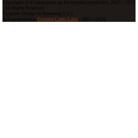
Copyrights © El laboratorio de los estudios mozárabes, 2007—2025
| All Rights Reserved
Template Design on Bootstrap 5.2.3
Веб-разработка:
Evening Canto Labs.
, 2007—2026