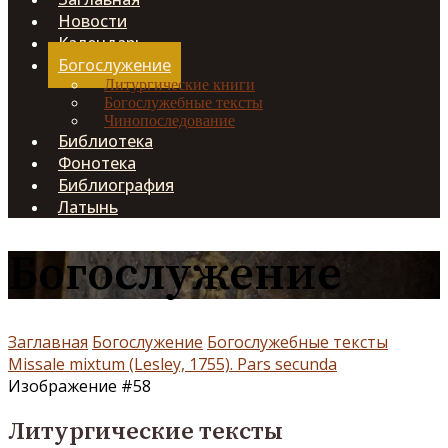
Новости
Календарь
Богослужение
Литургические книги
Богослужебные тексты
Чинопоследование
Библиотека
Фонотека
Библиография
Латынь
Богослужение
Заглавная
Богослужение
Богослужебные тексты
Missale mixtum (Lesley, 1755). Pars secunda
Изображение #58
Литургические тексты