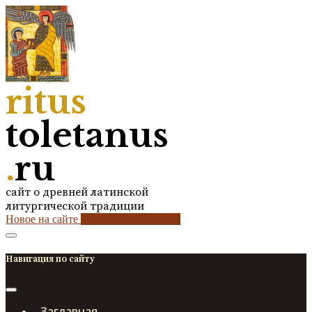
ritus
toletanus
.
ru
сайт о древней латинской
литургической традиции
Новое на сайте
2
кол-во обновлений
Навигация по сайту
Заглавная