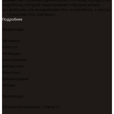
visigothicus), который чаще называют обрядом испано-
мосáрабским, или мозарабским (ritus mozarabicus), а иногда
— толедским (ritus toletanus)...
Подробнее
Навигация
Заглавная
Новости
Календарь
Богослужение
Библиотека
Фонотека
Библиография
Латынь
Календарь
Сегодня Воскресенье, 9 Августа