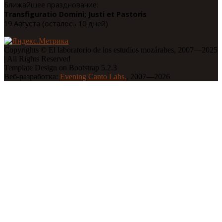
Ближайшее празднование:
Transfiguratio Domini; Justi et Pastoris
19 Августа (осталось 10 дней)
Copyrights © El laboratorio de los estudios mozárabes, 2007—2025
| All Rights Reserved
Template Design on Bootstrap 5.2.3
Веб-разработка:
Evening Canto Labs.
, 2007—2026