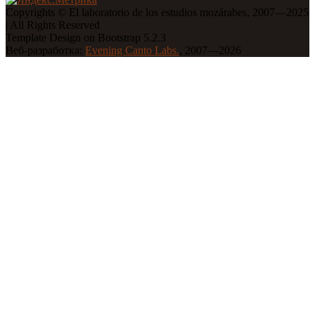
Copyrights © El laboratorio de los estudios mozárabes, 2007—2025
| All Rights Reserved
Template Design on Bootstrap 5.2.3
Веб-разработка:
Evening Canto Labs.
, 2007—2026