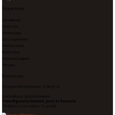
Навигация
Заглавная
Новости
Календарь
Богослужение
Библиотека
Фонотека
Библиография
Латынь
Календарь
Сегодня Воскресенье, 9 Августа
Ближайшее празднование:
Transfiguratio Domini; Justi et Pastoris
19 Августа (осталось 10 дней)