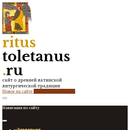
ritus
toletanus
.
ru
сайт о древней латинской
литургической традиции
Новое на сайте
2
кол-во обновлений
Навигация по сайту
Заглавная