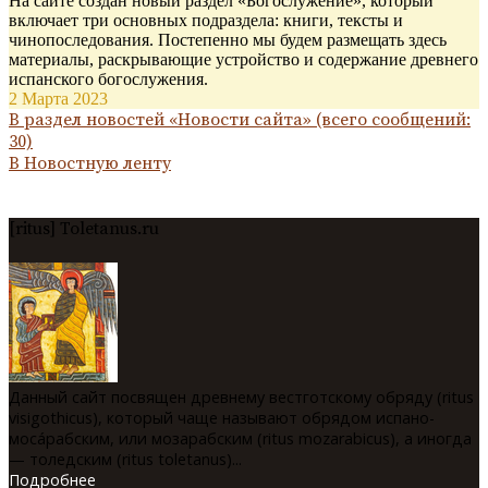
На сайте создан новый раздел «Богослужение», который
включает три основных подраздела: книги, тексты и
чинопоследования. Постепенно мы будем размещать здесь
материалы, раскрывающие устройство и содержание древнего
испанского богослужения.
2 Марта 2023
В раздел новостей «Новости сайта» (всего сообщений:
30)
В Новостную ленту
[ritus] Toletanus.ru
Данный сайт посвящен древнему вестготскому обряду (ritus
visigothicus), который чаще называют обрядом испано-
мосáрабским, или мозарабским (ritus mozarabicus), а иногда
— толедским (ritus toletanus)...
Подробнее