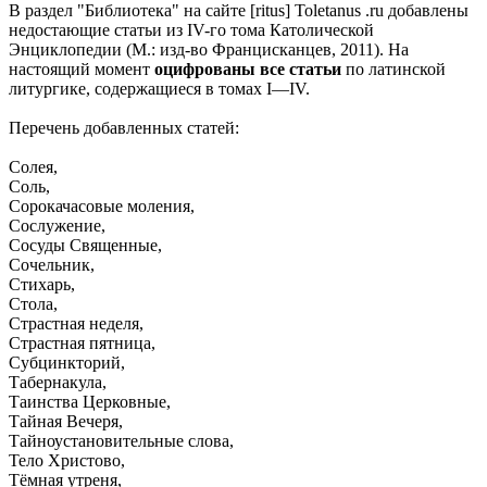
В раздел "Библиотека" на сайте [ritus] Toletanus .ru добавлены
недостающие статьи из IV-го тома Католической
Энциклопедии (М.: изд-во Францисканцев, 2011). На
настоящий момент
оцифрованы все статьи
по латинской
литургике, содержащиеся в томах I—IV.
Перечень добавленных статей:
Солея,
Соль,
Сорокачасовые моления,
Сослужение,
Сосуды Священные,
Сочельник,
Стихарь,
Стола,
Страстная неделя,
Страстная пятница,
Субцинкторий,
Табернакула,
Таинства Церковные,
Тайная Вечеря,
Тайноустановительные слова,
Тело Христово,
Тёмная утреня,