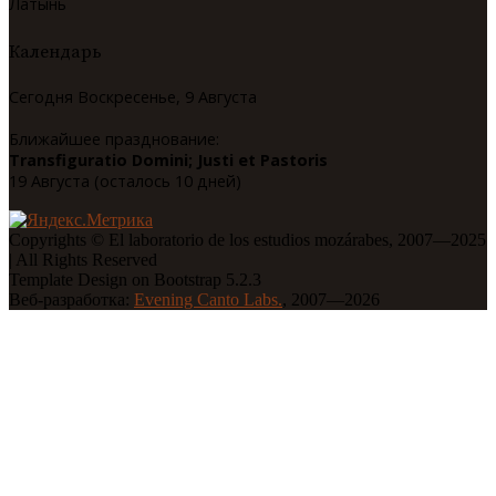
Латынь
Календарь
Сегодня Воскресенье, 9 Августа
Ближайшее празднование:
Transfiguratio Domini; Justi et Pastoris
19 Августа (осталось 10 дней)
Copyrights © El laboratorio de los estudios mozárabes, 2007—2025
| All Rights Reserved
Template Design on Bootstrap 5.2.3
Веб-разработка:
Evening Canto Labs.
, 2007—2026