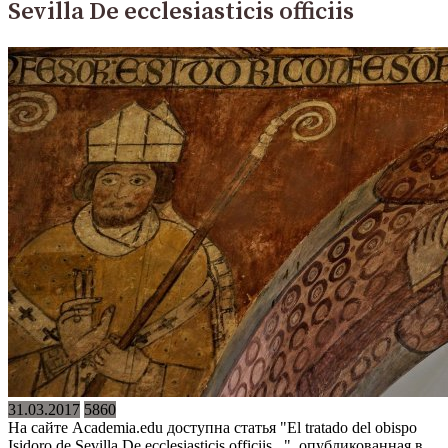
Sevilla De ecclesiasticis officiis
31.03.2017
5860
На сайте Academia.edu доступна статья "El tratado del obispo
Isidoro de Sevilla De ecclesiasticis officiis...", опубликованная в