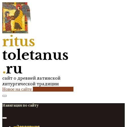
ritus
toletanus
.
ru
сайт о древней латинской
литургической традиции
Новое на сайте
2
кол-во обновлений
Навигация по сайту
Заглавная