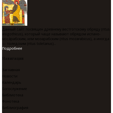
Данный сайт посвящен древнему вестготскому обряду (ritus
visigothicus), который чаще называют обрядом испано-
мосáрабским, или мозарабским (ritus mozarabicus), а иногда
— толедским (ritus toletanus)...
Подробнее
Навигация
Заглавная
Новости
Календарь
Богослужение
Библиотека
Фонотека
Библиография