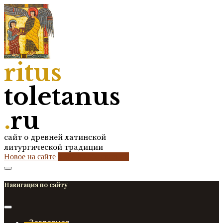
ritus
toletanus
.
ru
сайт о древней латинской
литургической традиции
Новое на сайте
2
кол-во обновлений
Навигация по сайту
Заглавная