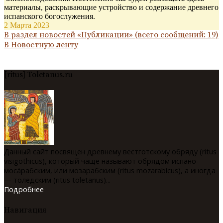
материалы, раскрывающие устройство и содержание древнего
испанского богослужения.
2 Марта 2023
В раздел новостей «Публикации» (всего сообщений: 19)
В Новостную ленту
[ritus] Toletanus.ru
Данный сайт посвящен древнему вестготскому обряду (ritus
visigothicus), который чаще называют обрядом испано-
мосáрабским, или мозарабским (ritus mozarabicus), а иногда
— толедским (ritus toletanus)...
Подробнее
Навигация