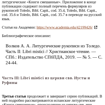
литургические «Книги смешанные». Приложение в конце
публикации содержит полный перечень формуляров из
рукописей Toledo, Bibl. Capit., cod. 35.4, Toledo, Bibl. Capit.,
cod. 35.6 и Toledo, Bibl. Capit., cod. 35.7 в переводе на русский
язык.
Статья на Академии:
https://www.academia.edu/42199426/
Библиографическое описание:
Волков А. А. Литургические рукописи из Толедо.
Часть II: Libri mistici // Христианское чтение. —
СПб.: Издательство СПбПДА, 2019. — № 5. — С.
24-44.
Часть III: Libri mistici из церкви свв. Иусты и
Руфины
Третья статья
продолжает и завершает серию публикаций. В
ней подробно рассматриваются испанские литургические
«Книги смешанные», происходящие из церкви свв. мчч.