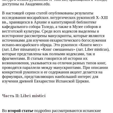
доступны на Академии.edu.
В настоящей серии статей опубликованы результаты
исследования мосарабских литургических рукописей X–XIII
вв., хранящихся в Архиве и капитулярной библиотеке
кафедрального собора Толедо, а также в Музее соборов и
вестготской культуры. Среди всех кодексов выделены и
всесторонне рассмотрены манускрипты, которые являются
источниками для изучения евхаристического богослужения
испано-мосарабского обряда. Это рукописи «Книги месс»
(лат. Liber missarum) и «Книг смешанных» (лат. Liber misticus),
которые представлены как полными кодексами, так и
фрагментами. В статьях говорится об истории их
возникновения, указывается на отличия разных типов книг,
проводятся параллели между манускриптами. При описании
конкретной рукописи и ее содержания акцент делается на
формулярах, представляющих наибольший интерес для
изучения древней Евхаристии Испанской Церкви.
Часть II: Libri mistici
Во
второй статье
подробно рассматриваются испанские