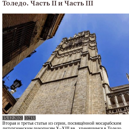
Толедо. Часть II и Часть III
15.12.2020
10433
Вторая и третья статьи из серии, посвящённой мосарабским
литургическим рукописям X–XIII вв., хранящимся в Толедо,