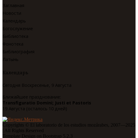
Заглавная
Новости
Календарь
Богослужение
Библиотека
Фонотека
Библиография
Латынь
Календарь
Сегодня Воскресенье, 9 Августа
Ближайшее празднование:
Transfiguratio Domini; Justi et Pastoris
19 Августа (осталось 10 дней)
Copyrights © El laboratorio de los estudios mozárabes, 2007—2025
| All Rights Reserved
Template Design on Bootstrap 5.2.3