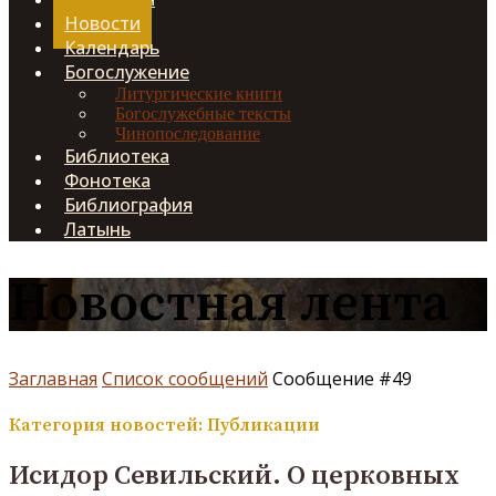
Новости
Календарь
Богослужение
Литургические книги
Богослужебные тексты
Чинопоследование
Библиотека
Фонотека
Библиография
Латынь
Новостная лента
Заглавная
Список сообщений
Сообщение #49
Категория новостей: Публикации
Исидор Севильский. О церковных