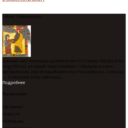
[ritus] Toletanus.ru
Данный сайт посвящен древнему вестготскому обряду (ritus
visigothicus), который чаще называют обрядом испано-
мосáрабским, или мозарабским (ritus mozarabicus), а иногда
— толедским (ritus toletanus)...
Подробнее
Навигация
Заглавная
Новости
Календарь