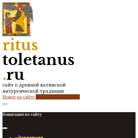
ritus
toletanus
.
ru
сайт о древней латинской
литургической традиции
Новое на сайте
2
кол-во обновлений
Навигация по сайту
Заглавная