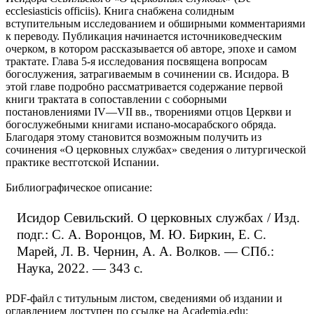
ecclesiasticis officiis). Книга снабжена солидным
вступительным исследованием и обширными комментариями
к переводу. Публикация начинается источниковедческим
очерком, в котором рассказывается об авторе, эпохе и самом
трактате. Глава 5-я исследования посвящена вопросам
богослужения, затрагиваемым в сочинении св. Исидора. В
этой главе подробно рассматривается содержание первой
книги трактата в сопоставлении с соборными
постановлениями IV—VII вв., творениями отцов Церкви и
богослужебными книгами испано-мосарабского обряда.
Благодаря этому становится возможным получить из
сочинения «О церковных службах» сведения о литургической
практике вестготской Испании.
Библиографическое описание:
Исидор Севильский. О церковных службах / Изд.
подг.: С. А. Воронцов, М. Ю. Биркин, Е. С.
Марей, Л. В. Чернин, А. А. Волков. — СПб.:
Наука, 2022. — 343 с.
PDF-файл с титульным листом, сведениями об издании и
оглавлением доступен по ссылке на Academia.edu: