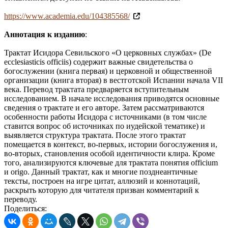
https://www.academia.edu/104385568/
Аннотация к изданию
:
Трактат Исидора Севильского «О церковных службах» (De
ecclesiasticis officiis) содержит важные свидетельства о
богослужении (книга первая) и церковной и общественной
организации (книга вторая) в вестготской Испании начала VII
века. Перевод трактата предваряется вступительным
исследованием. В начале исследования приводятся основные
сведения о трактате и его авторе. Затем рассматриваются
особенности работы Исидора с источниками (в том числе
ставится вопрос об источниках по иудейской тематике) и
выявляется структура трактата. После этого трактат
помещается в контекст, во-первых, истории богослужения и,
во-вторых, становления особой идентичности клира. Кроме
того, анализируются ключевые для трактата понятия officium
и origo. Данный трактат, как и многие позднеантичные
тексты, построен на игре цитат, аллюзий и коннотаций,
раскрыть которую для читателя призван комментарий к
переводу.
Поделиться: