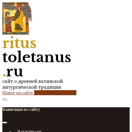
ritus
toletanus
.
ru
сайт о древней латинской
литургической традиции
Новое на сайте
2
кол-во обновлений
Навигация по сайту
Заглавная