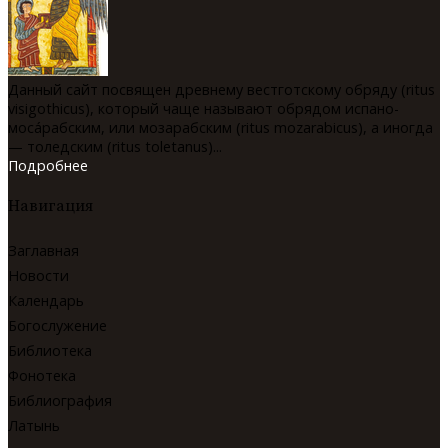
Данный сайт посвящен древнему вестготскому обряду (ritus
visigothicus), который чаще называют обрядом испано-
мосáрабским, или мозарабским (ritus mozarabicus), а иногда
— толедским (ritus toletanus)...
Подробнее
Навигация
Заглавная
Новости
Календарь
Богослужение
Библиотека
Фонотека
Библиография
Латынь