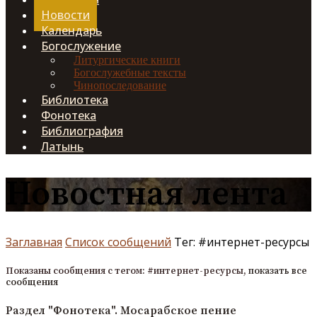
Новости
Календарь
Богослужение
Литургические книги
Богослужебные тексты
Чинопоследование
Библиотека
Фонотека
Библиография
Латынь
Новостная лента
Заглавная
Список сообщений
Тег: #интернет-ресурсы
Показаны сообщения с тегом:
#интернет-ресурсы
,
показать все
сообщения
Раздел "Фонотека". Мосарабское пение