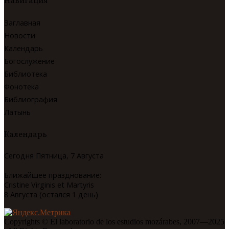
Навигация
Заглавная
Новости
Календарь
Богослужение
Библиотека
Фонотека
Библиография
Латынь
Календарь
Сегодня Пятница, 7 Августа
Ближайшее празднование:
Cristine Virginis et Martyris
8 Августа (остался 1 день)
Copyrights © El laboratorio de los estudios mozárabes, 2007—2025