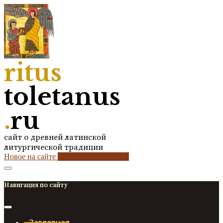
ritus
toletanus
.
ru
сайт о древней латинской
литургической традиции
Новое на сайте
2
кол-во обновлений
Навигация по сайту
Заглавная