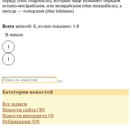
обряду (ritus visigothicus), который чаще называют обрядом
испано-мосáрабским, или мозарабским (ritus mozarabicus), а
иногда — толедским (ritus toletanus)
Читать подробнее
Всего
записей: 8, из них показано: 1-8
В начало
1
1
Категории новостей
Все записи
Новости сайта (30)
Новости интернета (3)
Публикации (19)