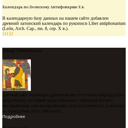
Календарь по Леонскому Антифонарию X в.
В календарную базу данных на нашем сайте добавлен
древний латинский календарь по рукописи Liber antiphonarium
(León, Arch. Cap., ms. 8, сер. X в.).
11132
[ritus] Toletanus.ru
Данный сайт посвящен древнему вестготскому обряду (ritus
visigothicus), который чаще называют обрядом испано-
мосáрабским, или мозарабским (ritus mozarabicus), а иногда
— толедским (ritus toletanus)...
Подробнее