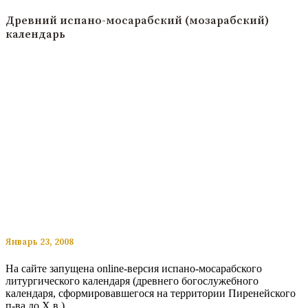
Древний испано-мосарабский (мозарабский)
календарь
​​Январь 23, 2008
На сайте запущена online-версия испано-мосарабского
литургического календаря (древнего богослужебного
календаря, сформировавшегося на территории Пиренейского
п-ва до X в.)