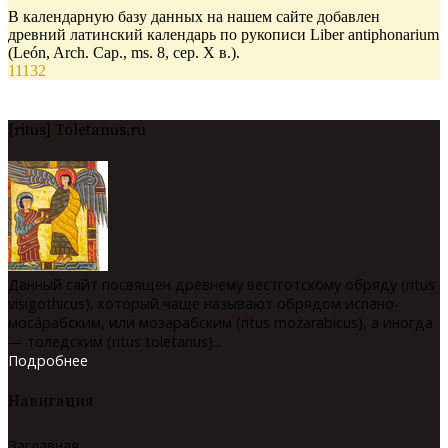
В календарную базу данных на нашем сайте добавлен
древний латинский календарь по рукописи Liber antiphonarium
(León, Arch. Cap., ms. 8, сер. X в.).
11132
[ritus] Toletanus.ru
Данный сайт посвящен древнему вестготскому обряду (ritus
visigothicus), который чаще называют обрядом испано-
мосáрабским, или мозарабским (ritus mozarabicus), а иногда
— толедским (ritus toletanus)...
Подробнее
Навигация
Заглавная