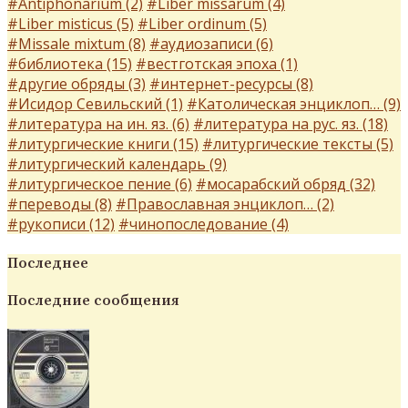
#Antiphonarium (2)
#Liber missarum (4)
#Liber misticus (5)
#Liber ordinum (5)
#Missale mixtum (8)
#аудиозаписи (6)
#библиотека (15)
#вестготская эпоха (1)
#другие обряды (3)
#интернет-ресурсы (8)
#Исидор Севильский (1)
#Католическая энциклоп… (9)
#литература на ин. яз. (6)
#литература на рус. яз. (18)
#литургические книги (15)
#литургические тексты (5)
#литургический календарь (9)
#литургическое пение (6)
#мосарабский обряд (32)
#переводы (8)
#Православная энциклоп… (2)
#рукописи (12)
#чинопоследование (4)
Последнее
Последние сообщения