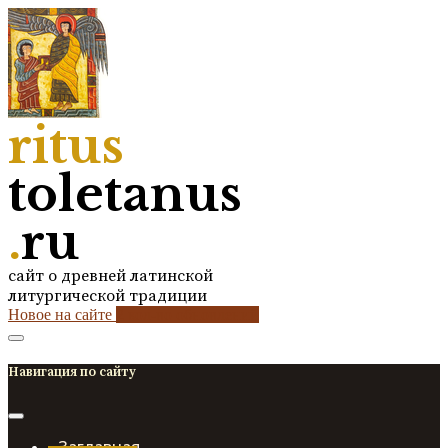
ritus
toletanus
.
ru
сайт о древней латинской
литургической традиции
Новое на сайте
2
кол-во обновлений
Навигация по сайту
Заглавная