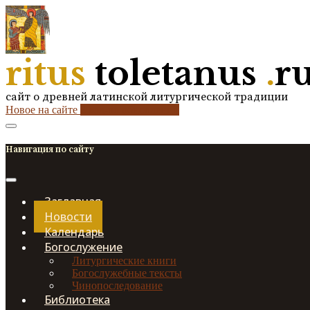
ritus
toletanus
.
r
сайт о древней латинской литургической традиции
Новое на сайте
2
кол-во обновлений
Навигация по сайту
Заглавная
Новости
Календарь
Богослужение
Литургические книги
Богослужебные тексты
Чинопоследование
Библиотека